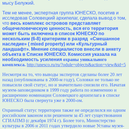
мысу Белужий.
Тем не менее, экспертная группа ЮНЕСКО, посетив и
исследовав Соловецкий архипелаг, сделала вывод о том,
что
весь комплекс островов представляет
общечеловеческую ценность, вся его территория
может быть включена в список ЮНЕСКО по
нескольким (6-8) критериям в разряд «Смешанное
наследие» ( mixed property) или «Культурный
ландшафт». Мнение специалистов внесли в анкету
объекта в Списке ЮНЕСКО. Комиссия указала на
необходимость усиления
охраны уникального
комплекса.
http://unesco.ru/ru/?odule=objects&action=view&id=5
Несмотря на то, что выводы экспертов сделаны более 20 лет
назад (опубликованы в 2000-м году), Соловки не только не
повысили свой статус, но и значительно снизили его. Начатая
музеем-заповедником в 1999 году работа по изменению и
расширению номинации Соловецкого архипелага в списке
ЮНЕСКО была свернута уже в 2000-ом.
Охранный статус территории также не определился ни одним
российским законом или решением за 45 лет существования
СГИАПМЗ (с декабря 1974 г). Более того, Министерство
культуры в 2006 и 2011 годах утвердило новые Уставы музея-