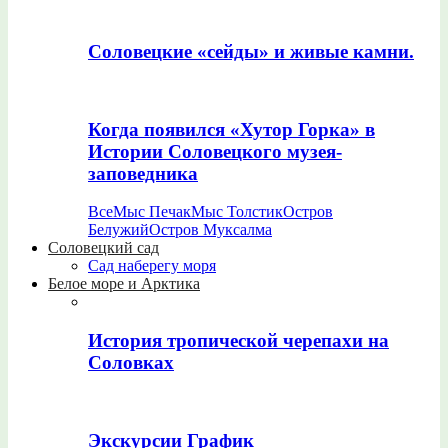
Соловецкие «сейды» и живые камни.
Когда появился «Хутор Горка» в
Истории Соловецкого музея-
заповедника
Все
Мыс Печак
Мыс Толстик
Остров
Белужий
Остров Муксалма
Соловецкий сад
Сад наберегу моря
Белое море и Арктика
История тропической черепахи на
Соловках
Экскурсии График