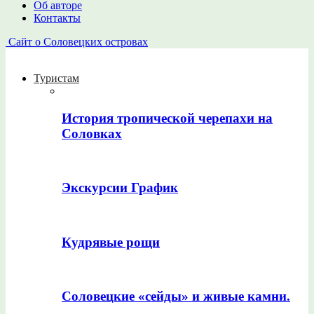
Об авторе
Контакты
Сайт о Соловецких островах
Туристам
История тропической черепахи на
Соловках
Экскурсии График
Кудрявые рощи
Соловецкие «сейды» и живые камни.