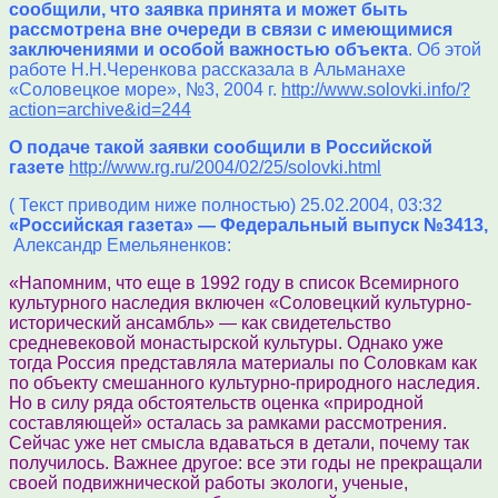
сообщили, что заявка принята и может быть
рассмотрена вне очереди в связи с имеющимися
заключениями и особой важностью объекта
. Об этой
работе Н.Н.Черенкова рассказала в Альманахе
«Соловецкое море», №3, 2004 г.
http://www.solovki.info/?
action=archive&id=244
О подаче такой заявки сообщили в Российской
газете
http://www.rg.ru/2004/02/25/solovki.html
( Текст приводим ниже полностью) 25.02.2004, 03:32
«Российская газета» — Федеральный выпуск №3413,
Александр Емельяненков:
«Напомним, что еще в 1992 году в список Всемирного
культурного наследия включен «Соловецкий культурно-
исторический ансамбль» — как свидетельство
средневековой монастырской культуры. Однако уже
тогда Россия представляла материалы по Соловкам как
по объекту смешанного культурно-природного наследия.
Но в силу ряда обстоятельств оценка «природной
составляющей» осталась за рамками рассмотрения.
Сейчас уже нет смысла вдаваться в детали, почему так
получилось. Важнее другое: все эти годы не прекращали
своей подвижнической работы экологи, ученые,