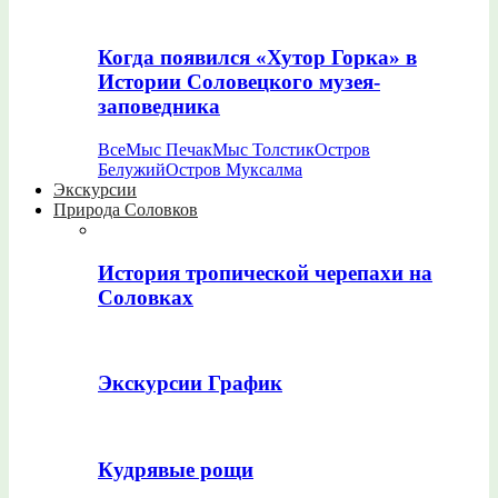
Когда появился «Хутор Горка» в
Истории Соловецкого музея-
заповедника
Все
Мыс Печак
Мыс Толстик
Остров
Белужий
Остров Муксалма
Экскурсии
Природа Соловков
История тропической черепахи на
Соловках
Экскурсии График
Кудрявые рощи