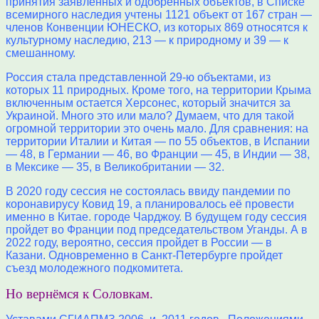
принятия заявленных и одобренных объектов, в Списке
всемирного наследия учтены 1121 объект от 167 стран —
членов Конвенции ЮНЕСКО, из которых 869 относятся к
культурному наследию, 213 — к природному и 39 — к
смешанному.
Россия стала представленной 29-ю объектами, из
которых 11 природных. Кроме того, на территории Крыма
включенным остается Херсонес, который значится за
Украиной. Много это или мало? Думаем, что для такой
огромной территории это очень мало. Для сравнения: на
территории Италии и Китая — по 55 объектов, в Испании
— 48, в Германии — 46, во Франции — 45, в Индии — 38,
в Мексике — 35, в Великобритании — 32.
В 2020 году сессия не состоялась ввиду пандемии по
коронавирусу Ковид 19, а планировалось её провести
именно в Китае. городе Чарджоу. В будущем году сессия
пройдет во Франции под председательством Уганды. А в
2022 году, вероятно, сессия пройдет в России — в
Казани. Одновременно в Санкт-Петербурге пройдет
съезд молодежного подкомитета.
Но вернёмся к Соловкам.