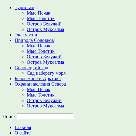
Туристам
Мыс Печак
Мыс Толстик
Остров Белужий
Остров Муксалма
Экскурсии
Природа Соловков
Мыс Печак
Мыс Толстик
Остров Белужий
Остров Муксалма
Соловецкий сад
Сад наберегу моря
Белое море и Арктика
Охрана наследия Севера
Мыс Печак
Мыс Толстик
Остров Белужий
Остров Муксалма
Поиск
Главная
О сайте