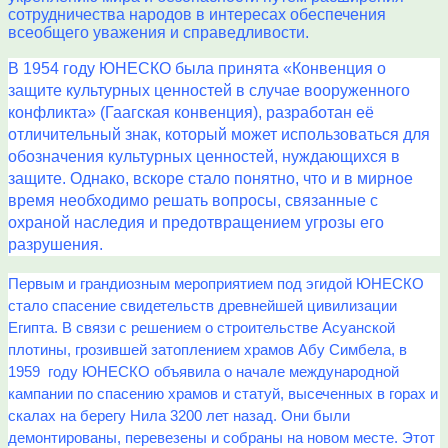
сотрудничества народов в интересах обеспечения
всеобщего уважения и справедливости.
В 1954 году ЮНЕСКО была принята «Конвенция о
защите культурных ценностей в случае вооруженного
конфликта» (Гаагская конвенция), разработан её
отличительный знак, который может использоваться для
обозначения культурных ценностей, нуждающихся в
защите. Однако, вскоре стало понятно, что и в мирное
время необходимо решать вопросы, связанные с
охраной наследия и предотвращением угрозы его
разрушения.
Первым и грандиозным мероприятием под эгидой ЮНЕСКО
стало спасение свидетельств древнейшей цивилизации
Египта. В связи с решением о строительстве Асуанской
плотины, грозившей затоплением храмов Абу Симбела, в
1959 году ЮНЕСКО объявила о начале международной
кампании по спасению храмов и статуй, высеченных в горах и
скалах на берегу Нила 3200 лет назад. Они были
демонтированы, перевезены и собраны на новом месте. Этот