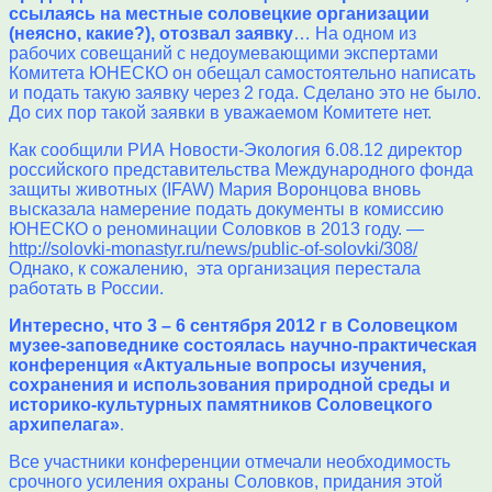
ссылаясь на местные соловецкие организации
(неясно, какие?), отозвал заявку
… На одном из
рабочих совещаний с недоумевающими экспертами
Комитета ЮНЕСКО он обещал самостоятельно написать
и подать такую заявку через 2 года. Сделано это не было.
До сих пор такой заявки в уважаемом Комитете нет.
Как сообщили РИА Новости-Экология 6.08.12 директор
российского представительства Международного фонда
защиты животных (IFAW) Мария Воронцова вновь
высказала намерение подать документы в комиссию
ЮНЕСКО о реноминации Соловков в 2013 году. —
http://solovki-monastyr.ru/news/public-of-solovki/308/
Однако, к сожалению, эта организация перестала
работать в России.
Интересно, что 3 – 6 сентября 2012 г в Соловецком
музее-заповеднике состоялась научно-практическая
конференция «Актуальные вопросы изучения,
сохранения и использования природной среды и
историко-культурных памятников Соловецкого
архипелага»
.
Все участники конференции отмечали необходимость
срочного усиления охраны Соловков, придания этой