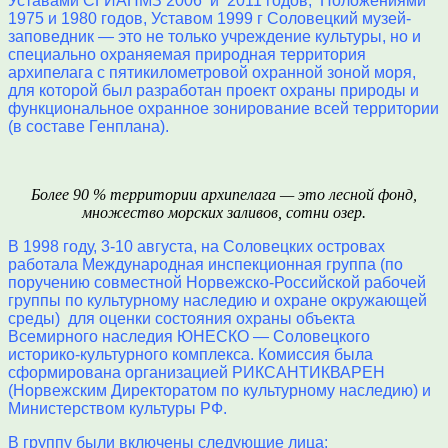
Уставами СГИАПМЗ 2006 и 2011 годов, Положениями
1975 и 1980 годов, Уставом 1999 г Соловецкий музей-
заповедник — это не только учреждение культуры, но и
специально охраняемая природная территория
архипелага с пятикилометровой охранной зоной моря,
для которой был разработан проект охраны природы и
функциональное охранное зонирование всей территории
(в составе Генплана).
Более 90 % территории архипелага — это лесной фонд,
множество морских заливов, сотни озер.
В 1998 году, 3-10 августа, на Соловецких островах
работала Международная инспекционная группа (по
поручению совместной Норвежско-Российской рабочей
группы по культурному наследию и охране окружающей
среды) для оценки состояния охраны объекта
Всемирного наследия ЮНЕСКО — Соловецкого
историко-культурного комплекса. Комиссия была
сформирована организацией РИКСАНТИКВАРЕН
(Норвежским Директоратом по культурному наследию) и
Министерством культуры РФ.
В группу были включены следующие лица: