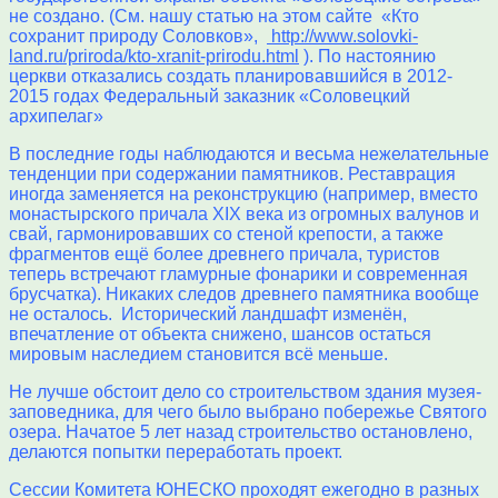
не создано. (См. нашу статью на этом сайте «Кто
сохранит природу Соловков»,
http://www.solovki-
land.ru/priroda/kto-xranit-prirodu.html
). По настоянию
церкви отказались создать планировавшийся в 2012-
2015 годах Федеральный заказник «Соловецкий
архипелаг»
В последние годы наблюдаются и весьма нежелательные
тенденции при содержании памятников. Реставрация
иногда заменяется на реконструкцию (например, вместо
монастырского причала XIX века из огромных валунов и
свай, гармонировавших со стеной крепости, а также
фрагментов ещё более древнего причала, туристов
теперь встречают гламурные фонарики и современная
брусчатка). Никаких следов древнего памятника вообще
не осталось. Исторический ландшафт изменён,
впечатление от объекта снижено, шансов остаться
мировым наследием становится всё меньше.
Не лучше обстоит дело со строительством здания музея-
заповедника, для чего было выбрано побережье Святого
озера. Начатое 5 лет назад строительство остановлено,
делаются попытки переработать проект.
Сессии Комитета ЮНЕСКО проходят ежегодно в разных