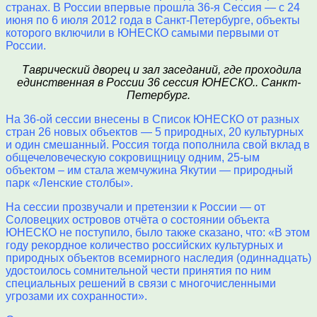
странах. В России впервые прошла 36-я Сессия — с 24
июня по 6 июля 2012 года в Санкт-Петербурге, объекты
которого включили в ЮНЕСКО самыми первыми от
России.
Таврический дворец и зал заседаний, где проходила
единственная в России 36 сессия ЮНЕСКО.. Санкт-
Петербург.
На 36-ой сессии внесены в Список ЮНЕСКО от разных
стран 26 новых объектов — 5 природных, 20 культурных
и один смешанный. Россия тогда пополнила свой вклад в
общечеловеческую сокровищницу одним, 25-ым
объектом – им стала жемчужина Якутии — природный
парк «Ленские столбы».
На сессии прозвучали и претензии к России — от
Соловецких островов отчёта о состоянии объекта
ЮНЕСКО не поступило, было также
сказано, что: «В этом
году рекордное количество российских культурных и
природных объектов всемирного наследия (одиннадцать)
удостоилось сомнительной чести принятия по ним
специальных решений в связи с многочисленными
угрозами их сохранности».