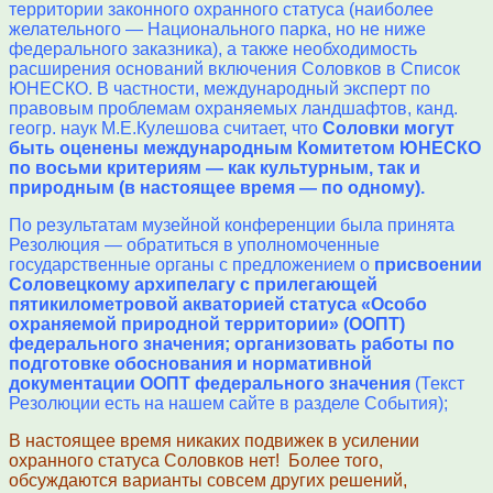
территории законного охранного статуса (наиболее
желательного — Национального парка, но не ниже
федерального заказника), а также необходимость
расширения оснований включения Соловков в Список
ЮНЕСКО. В частности, международный эксперт по
правовым проблемам охраняемых ландшафтов, канд.
геогр. наук М.Е.Кулешова считает, что
Соловки могут
быть оценены международным Комитетом ЮНЕСКО
по восьми критериям — как культурным, так и
природным (в настоящее время — по одному).
По результатам музейной конференции была принята
Резолюция — обратиться в уполномоченные
государственные органы с предложением о
присвоении
Соловецкому архипелагу с прилегающей
пятикилометровой акваторией статуса «Особо
охраняемой природной территории» (ООПТ)
федерального значения; организовать работы по
подготовке обоснования и нормативной
документации ООПТ федерального значения
(Текст
Резолюции есть на нашем сайте в разделе События);
В настоящее время никаких подвижек в усилении
охранного статуса Соловков нет! Более того,
обсуждаются варианты совсем других решений,