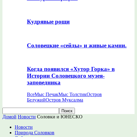
Кудрявые рощи
Соловецкие «сейды» и живые камни.
Когда появился «Хутор Горка» в
Истории Соловецкого музея-
заповедника
Все
Мыс Печак
Мыс Толстик
Остров
Белужий
Остров Муксалма
Домой
Новости
Соловки и ЮНЕСКО
Новости
Природа Соловков