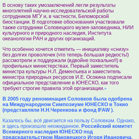
В основу таких умозаключений легли результаты
многолетней научно-исследовательской работы
сотрудников МГУ и, в частности, Беломорской
биостанции. В подготовке обоснования участвовали
также сотрудники Соловецкого музея-заповедника, НИИ
культурного и природного наследия, Института
океанологии РАН и других организаций.
Что особенно хочется отметить — инициативу «снизу»
без долгих проволочек (что теперь большая редкость!)
рассмотрели и поддержали (вдвойне похвально!!) в
профильных министерствах. Первый заместитель
министра культуры Н.Л. Дементьева и заместитель
министра природных ресурсов И.Е. Осокина подписали
официальное представление в ЮНЕСКО, как того
требуют строгие правила этой организации.
»
В 2005 году реноминация Соловков была одобрена
на Международном Симпозиуме ЮНЕСКО в Токио
(представляли Н.Н.Черенкова и фонд IFAW ).
Казалось бы, всё двигается на пользу Соловкам. Однако,
и здесь произошло неожиданное.
Российский комитет
Всемирного наследия ЮНЕСКО под
председательством Маковецкого Игоря Ивановича,