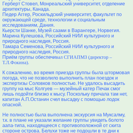
Герберт Стовел, Монреальский университет, отделение
архитектуры, Канада.
Педер Аггер, Роскильдский университет, факультет по
окружающей среде, технологии и социальным
исследованиям, Дания.
Кьерсти Шанке, Музей саами в Варангере, Норвегия.
Марина Кулешова, Российский НИИ культурного и
природного наследия, Россия.
Тамара Семенова, Российский НИИ культурного и
природного наследия, Россия.
Приём группы обеспечи
вал СГИАПМЗ (директор –
Т.Л.Фокина).
К сожалению, во время приезда группы была штормовая
погода, что не позволило выполнить план поездок и
экспертизы Соловков полностью. Не удалось высадить
группу на мыс Колгуев — музейный катер Печак смог
лишь подойти близко к мысу. Поскольку причала там нет,
капитан А.П.Останин счел высадку с помощью лодок
опасной.
Не полностью была выполнена экскурсия на Муксалму,
т.к. в плане не указали желание группы увидеть болото
аапа-типа, находящееся с противоположной от скита
стороне острова. Белухи тоже не подошли в те дни к