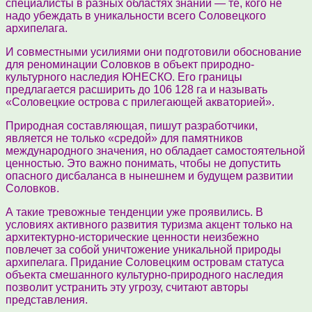
специалисты в разных областях знаний — те, кого не
надо убеждать в уникальности всего Соловецкого
архипелага.
И совместными усилиями они подготовили обоснование
для реноминации Соловков в объект природно-
культурного наследия ЮНЕСКО. Его границы
предлагается расширить до 106 128 га и называть
«Соловецкие острова с прилегающей акваторией».
Природная составляющая, пишут разработчики,
является не только «средой» для памятников
международного значения, но обладает самостоятельной
ценностью. Это важно понимать, чтобы не допустить
опасного дисбаланса в нынешнем и будущем развитии
Соловков.
А такие тревожные тенденции уже проявились. В
условиях активного развития туризма акцент только на
архитектурно-исторические ценности неизбежно
повлечет за собой уничтожение уникальной природы
архипелага. Придание Соловецким островам статуса
объекта смешанного культурно-природного наследия
позволит устранить эту угрозу, считают авторы
представления.