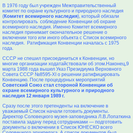
В 1976 году был учрежден Межправительственный
комитет по охране культурного и природного наследия
(
Комитет всемирного наследия
), который обязали
контролировать соблюдение Конвенции об охране
всемирного наследия. Именно Комитет всемирного
наследия принимает окончательное решение о
включении того или иного объекта с Список всемирного
наследия. Ратификация Конвенции началась с 1975
года.
СССР не спешил присоединиться к Конвенции, но
многие организации ходатайствовали об этом.
Наконец,9
марта 1988 года вышел Указ Президиума Верховного
Совета СССР №8595-XI о решении ратифицировать
Конвенцию. После процедурных мероприятий
Советский Союз стал стороной Конвенции об
охране всемирного культурного и природного
наследия 12 января 1989 г.
Сразу после этого претенденты на включение в
уважаемый Список начали готовить документы.
Директор Соловецкого музея-заповедника Л.В.Лопаткина
поставила задачу перед сотрудниками — подготовить
документы о включении в Список ЮНЕСКО всего
Соловецкого архипелага. А список документов был