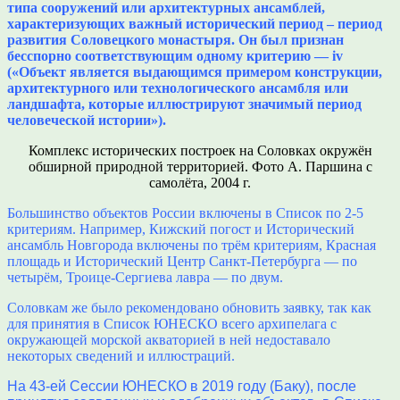
типа сооружений или архитектурных ансамблей,
характеризующих важный исторический период – период
развития Соловецкого монастыря.
Он был признан
бесспорно соответствующим одному критерию — iv
(«Объект является выдающимся примером конструкции,
архитектурного или технологического ансамбля или
ландшафта, которые иллюстрируют значимый период
человеческой истории»).
Комплекс исторических построек на Соловках окружён
обширной природной территорией. Фото А. Паршина с
самолёта, 2004 г.
Большинство объектов России включены в Список по 2-5
критериям. Например, Кижский погост и Исторический
ансамбль Новгорода включены по трём критериям, Красная
площадь и Исторический Центр Санкт-Петербурга — по
четырём, Троице-Сергиева лавра — по двум.
Соловкам же было рекомендовано обновить заявку, так как
для принятия в Список ЮНЕСКО всего архипелага с
окружающей морской акваторией в ней недоставало
некоторых сведений и иллюстраций.
На 43-ей Сессии ЮНЕСКО в 2019 году (Баку), после