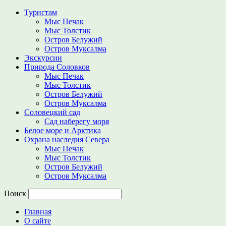
Туристам
Мыс Печак
Мыс Толстик
Остров Белужий
Остров Муксалма
Экскурсии
Природа Соловков
Мыс Печак
Мыс Толстик
Остров Белужий
Остров Муксалма
Соловецкий сад
Сад наберегу моря
Белое море и Арктика
Охрана наследия Севера
Мыс Печак
Мыс Толстик
Остров Белужий
Остров Муксалма
Поиск
Главная
О сайте