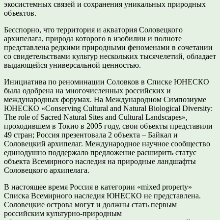
экосистемных связей и сохранения уникальных природных
объектов.
Бесспорно, что территория и акватория Соловецкого
архипелага, природа которого в изобилии и полноте
представлена редкими природными феноменами в сочетании
со свидетельствами культур нескольких тысячелетий, обладает
выдающейся универсальной ценностью.
Инициатива по реноминации Соловков в Списке ЮНЕСКО
была одобрена на многочисленных российских и
международных форумах. На Международном Симпозиуме
ЮНЕСКО «Conserving Сultural and Natural Biological Diversity:
The role of Sacred Natural Sites and Cultural Landscapes»,
проходившем в Токио в 2005 году, свои объекты представили
49 стран; Россия презентовала 2 объекта – Байкал и
Соловецкий архипелаг. Международное научное сообщество
единодушно поддержало предложение расширить статус
объекта Всемирного наследия на природные ландшафты
Соловецкого архипелага.
В настоящее время Россия в категории «mixed property»
Списка Всемирного наследия ЮНЕСКО не представлена.
Соловецкие острова могут и должны стать первым
российским культурно-природным