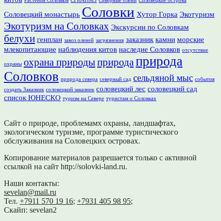
Растения Соловков
СГИАПМЗ
Северные олени
Соловецкие острова
Соловки
Соловецкий монастырь
Хутор Горка
Экотуризм
Экотуризм на Соловках
Экскурсии по Соловкам
белухи
генплан
заказник
камни
морские
завоз оленей
загрязнения
млекопитающие
наблюдения китов
наследие Соловков
отсутствие
природа
охрана природы
природа
охраны
Соловков
сельдяной мыс
природа севера
северный сад
события
соловецкий лес
соловецкий сад
создать Заказник
соловецкий заказник
список ЮНЕСКО
туризм на Севере
туристам о Соловках
Сайт о природе, проблемамх охраны, ландшафтах,
экологическом туризме, программе туристического
обслуживания на Соловецких островах.
Копирование материалов разрешается только с активной
ссылкой на сайт http://solovki-land.ru.
Наши контакты:
sevelan@mail.ru
Тел.
+7911 570 19 16
;
+7931 405 98 95
;
Скайп: sevelan2