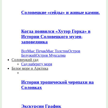
Соловецкие «сейды» и живые камни.
Когда появился «Хутор Горка» в
Истории Соловецкого музея-
заповедника
Все
Мыс Печак
Мыс Толстик
Остров
Белужий
Остров Муксалма
Соловецкий сад
Сад наберегу моря
Белое море и Арктика
История тропической черепахи на
Соловках
Экскурсии График