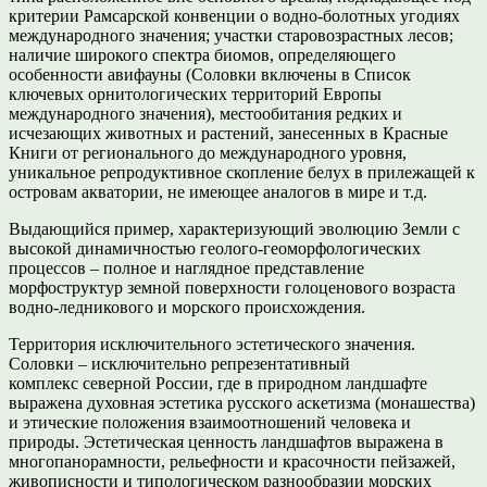
критерии Рамсарской конвенции о водно-болотных угодиях
международного значения; участки старовозрастных лесов;
наличие широкого спектра биомов, определяющего
особенности авифауны (Соловки включены в Список
ключевых орнитологических территорий Европы
международного значения), местообитания редких и
исчезающих животных и растений, занесенных в Красные
Книги от регионального до международного уровня,
уникальное репродуктивное скопление белух в прилежащей к
островам акватории, не имеющее аналогов в мире и т.д.
Выдающийся пример, характеризующий эволюцию Земли с
высокой динамичностью геолого-геоморфологических
процессов – полное и наглядное представление
морфоструктур земной поверхности голоценового возраста
водно-ледникового и морского происхождения.
Территория исключительного эстетического значения.
Соловки – исключительно репрезентативный
комплекс северной России, где в природном ландшафте
выражена духовная эстетика русского аскетизма (монашества)
и этические положения взаимоотношений человека и
природы. Эстетическая ценность ландшафтов выражена в
многопанорамности, рельефности и красочности пейзажей,
живописности и типологическом разнообразии морских