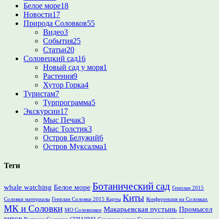
Белое море
18
Новости
17
Природа Соловков
55
Видео
3
События
25
Статьи
20
Соловецкий сад
16
Новый сад у моря
1
Растения
9
Хутор Горка
4
Туристам
7
Турпрограмма
5
Экскурсии
17
Мыс Печак
3
Мыс Толстик
3
Остров Белужий
6
Остров Муксалма
1
Теги
Ботанический сад
whale watching
Белое море
Генплан 2015
Киты
Соловки материалы
Генплан Соловки 2015 Карты
Конференция на Соловках
МК и Соловки
Макарьевская пустынь
Промысел
МО Соловецкое
китов