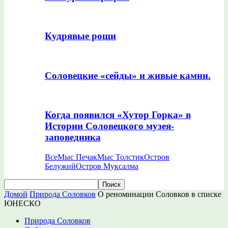
Кудрявые рощи
Соловецкие «сейды» и живые камни.
Когда появился «Хутор Горка» в
Истории Соловецкого музея-
заповедника
Все
Мыс Печак
Мыс Толстик
Остров
Белужий
Остров Муксалма
Домой
Природа Соловков
О реноминации Соловков в списке
ЮНЕСКО
Природа Соловков