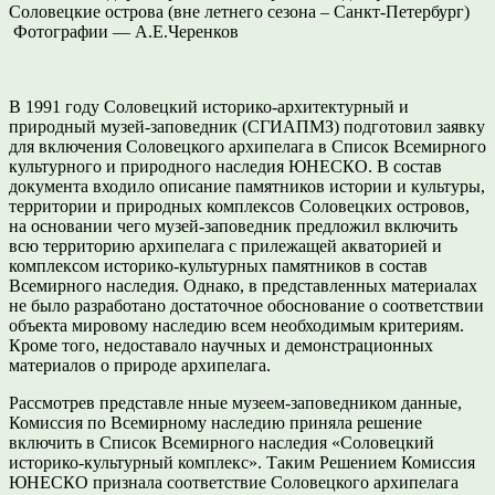
Соловецкие острова (вне летнего сезона – Санкт-Петербург)
Фотографии — А.Е.Черенков
В 1991 году Соловецкий историко-архитектурный и
природный музей-заповедник (СГИАПМЗ) подготовил заявку
для включения Соловецкого архипелага в Список Всемирного
культурного и природного наследия ЮНЕСКО. В состав
документа входило описание памятников истории и культуры,
территории и природных комплексов Соловецких островов,
на основании чего музей-заповедник предложил включить
всю территорию архипелага с прилежащей акваторией и
комплексом историко-культурных памятников в состав
Всемирного наследия. Однако, в представленных материалах
не было разработано достаточное обоснование о соответствии
объекта мировому наследию всем необходимым критериям.
Кроме того, недоставало научных и демонстрационных
материалов о природе архипелага.
Рассмотрев представле нные музеем-заповедником данные,
Комиссия по Всемирному наследию приняла решение
включить в Список Всемирного наследия «Соловецкий
историко-культурный комплекс». Таким Решением Комиссия
ЮНЕСКО признала соответствие Соловецкого архипелага