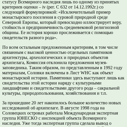
статусу Всемирного наследия лишь по одному из принятых
критериев оценки – iv (рег. C 632 от 14.12.1992г.) со
следующей формулировкой: «Исключительный пример
монастырского поселения в суровой природной среде
Северной Европы, который превосходно иллюстрирует веру,
стойкость и предприимчивость средневековой религиозной
общины. Ее история хорошо прослеживается с помощью
свидетельств разного рода».
По всем остальным предложенным критериям, в том числе
связанным с высокой ценностью отдельных памятников
архитектуры, археологических и природных объектов
архипелага, Комиссия отклонила предложения музея-
заповедника. Таким образом, по представленным в 1992 году
материалам, Соловки включены в Лист WHC как объект
монастырской истории. Памятники здесь выступают лишь как
свидетельства этой истории наряду с культурными
ландшафтами и свидетельствами другого рода – сакральной
культуры, природопользования, хозяйствования и т.п.
За прошедшие 20 лет накопилось большое количество новых
исследований об архипелаге. В августе 1998 года на
Соловецких островах работала Международная экспертная
группа ЮНЕСКО с инспекцией объекта Всемирного
наследия. Уже тогда экспертная группа сделала вывод о