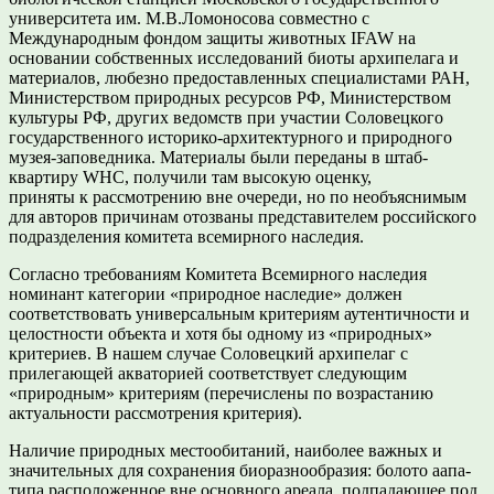
университета им. М.В.Ломоносова совместно с
Международным фондом защиты животных IFAW на
основании собственных исследований биоты архипелага и
материалов, любезно предоставленных специалистами РАН,
Министерством природных ресурсов РФ, Министерством
культуры РФ, других ведомств при участии Соловецкого
государственного историко-архитектурного и природного
музея-заповедника. Материалы были переданы в штаб-
квартиру WHC, получили там высокую оценку,
приняты к рассмотрению вне очереди, но по необъяснимым
для авторов причинам отозваны представителем российского
подразделения комитета всемирного наследия.
Согласно требованиям Комитета Всемирного наследия
номинант категории «природное наследие» должен
соответствовать универсальным критериям аутентичности и
целостности объекта и хотя бы одному из «природных»
критериев. В нашем случае Соловецкий архипелаг с
прилегающей акваторией соответствует следующим
«природным» критериям (перечислены по возрастанию
актуальности рассмотрения критерия).
Наличие природных местообитаний, наиболее важных и
значительных для сохранения биоразнообразия: болото аапа-
типа расположенное вне основного ареала, подпадающее под