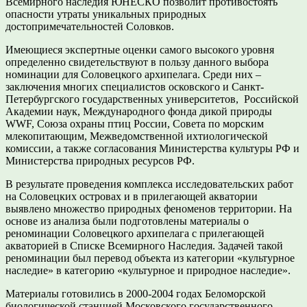
Всемирного наследия ЮНЕСКО позволит противостоять
опасности утраты уникальных природных
достопримечательностей Соловков.
Имеющиеся экспертные оценки самого высокого уровня
определенно свидетельствуют в пользу данного выбора
номинации для Соловецкого архипелага. Среди них –
заключения многих специалистов осковского и Санкт-
Петербургского государственных университетов, Российской
Академии наук, Международного фонда дикой природы
WWF, Союза охраны птиц России, Совета по морским
млекопитающим, Межведомственной ихтиологической
комиссии, а также согласования Министерства культуры РФ и
Министерства природных ресурсов РФ.
В результате проведения комплекса исследовательских работ
на Соловецких островах и в прилегающей акватории
выявлено множество природных феноменов территории. На
основе из анализа были подготовлены материалы о
реноминации Соловецкого архипелага с прилегающей
акваторией в Списке Всемирного Наследия. Задачей такой
реноминации был перевод объекта из категории «культурное
наследие» в категорию «культурное и природное наследие».
Материалы готовились в 2000-2004 годах Беломорской
биологической станцией Московского государственного