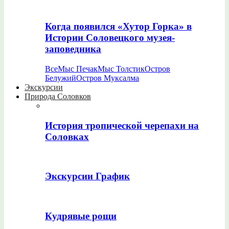
Когда появился «Хутор Горка» в
Истории Соловецкого музея-
заповедника
Все
Мыс Печак
Мыс Толстик
Остров
Белужий
Остров Муксалма
Экскурсии
Природа Соловков
История тропической черепахи на
Соловках
Экскурсии График
Кудрявые рощи