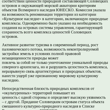
соответствии ценности природной составляющей Соловецких
островов и окружающей морской акватории критериям
объектов Всемирного наследия ЮНЕСКО. Комиссия указала
на возможность реноминации территории из категории
«Культурное наследие» в категорию, включающую природные
комплексы. Одновременно было указано на необходимость
создания на островах системы управления, гарантирующей
сохранность всего комплекса ценностей Соловецких
островов.
Активное развитие туризма в современный период, рост
паломнического потока, возможность неконтролируемой
застройки земель в условиях полной правовой
незащищенности природы может
повлечь за собой не только уничтожение уникальной природы
северного архипелага, но и разрушить целостность комплекса,
неразрывную связь архитектурных и природных объектов,
нанести ущерб уже признанному мировому культурному
наследию.
Непосредственная близость природных комплексов от
«окультуренных» территорий повышает их
ценность с одной стороны и определяет высокую уязвимость
– с другой. Придание Соловецким островам статуса объекта
смешанного культурно-природного наследия в Списке