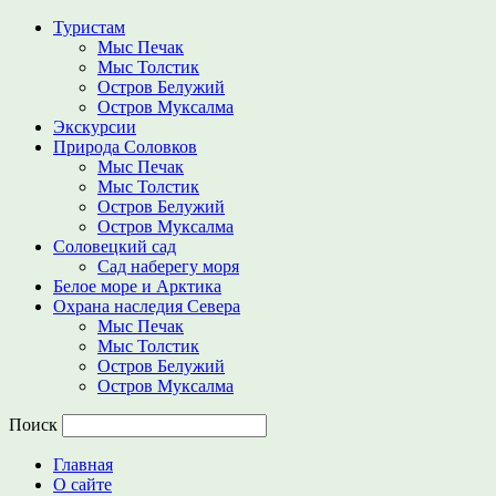
Туристам
Мыс Печак
Мыс Толстик
Остров Белужий
Остров Муксалма
Экскурсии
Природа Соловков
Мыс Печак
Мыс Толстик
Остров Белужий
Остров Муксалма
Соловецкий сад
Сад наберегу моря
Белое море и Арктика
Охрана наследия Севера
Мыс Печак
Мыс Толстик
Остров Белужий
Остров Муксалма
Поиск
Главная
О сайте