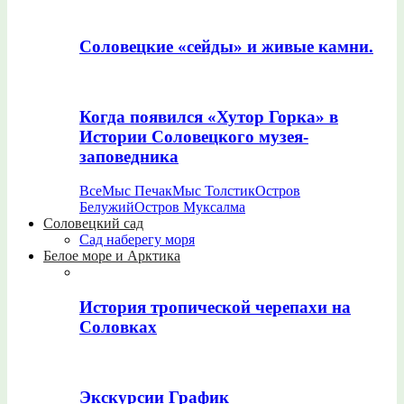
Соловецкие «сейды» и живые камни.
Когда появился «Хутор Горка» в
Истории Соловецкого музея-
заповедника
Все
Мыс Печак
Мыс Толстик
Остров
Белужий
Остров Муксалма
Соловецкий сад
Сад наберегу моря
Белое море и Арктика
История тропической черепахи на
Соловках
Экскурсии График