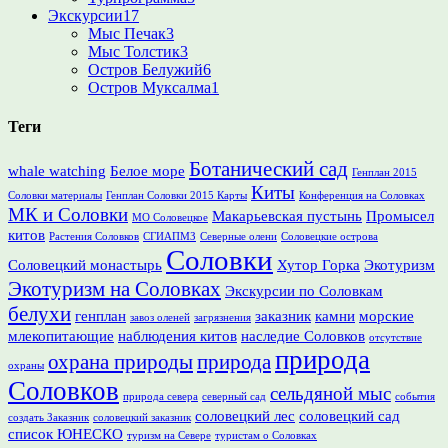
Экскурсии
17
Мыс Печак
3
Мыс Толстик
3
Остров Белужий
6
Остров Муксалма
1
Теги
Ботанический сад
whale watching
Белое море
Генплан 2015
Киты
Соловки материалы
Генплан Соловки 2015 Карты
Конференция на Соловках
МК и Соловки
Макарьевская пустынь
Промысел
МО Соловецкое
китов
Растения Соловков
СГИАПМЗ
Северные олени
Соловецкие острова
Соловки
Соловецкий монастырь
Хутор Горка
Экотуризм
Экотуризм на Соловках
Экскурсии по Соловкам
белухи
генплан
заказник
камни
морские
завоз оленей
загрязнения
млекопитающие
наблюдения китов
наследие Соловков
отсутствие
природа
охрана природы
природа
охраны
Соловков
сельдяной мыс
природа севера
северный сад
события
соловецкий лес
соловецкий сад
создать Заказник
соловецкий заказник
список ЮНЕСКО
туризм на Севере
туристам о Соловках