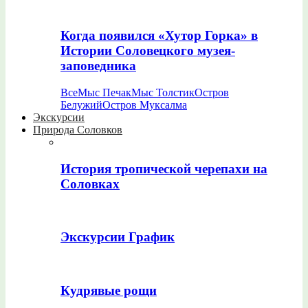
Когда появился «Хутор Горка» в
Истории Соловецкого музея-
заповедника
Все
Мыс Печак
Мыс Толстик
Остров
Белужий
Остров Муксалма
Экскурсии
Природа Соловков
История тропической черепахи на
Соловках
Экскурсии График
Кудрявые рощи