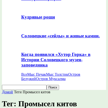
Кудрявые рощи
Соловецкие «сейды» и живые камни.
Когда появился «Хутор Горка» в
Истории Соловецкого музея-
заповедника
Все
Мыс Печак
Мыс Толстик
Остров
Белужий
Остров Муксалма
Домой
Теги
Промысел китов
Тег: Промысел китов