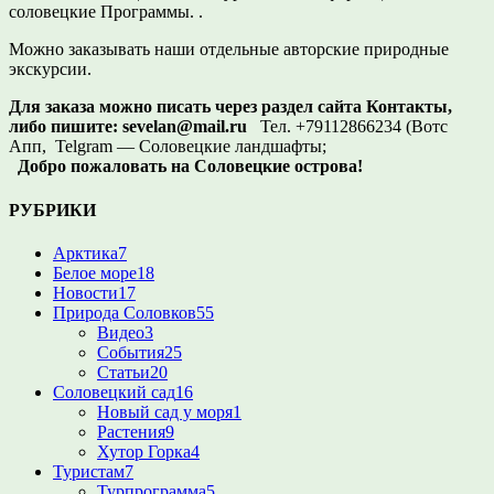
соловецкие Программы. .
Можно заказывать наши отдельные авторские природные
экскурсии.
Для заказа можно писать через раздел сайта Контакты,
либо пишите:
sevelan@mail.ru
Тел. +79112866234 (Вотс
Апп, Telgram — Соловецкие ландшафты;
Добро пожаловать на Соловецкие острова!
РУБРИКИ
Арктика
7
Белое море
18
Новости
17
Природа Соловков
55
Видео
3
События
25
Статьи
20
Соловецкий сад
16
Новый сад у моря
1
Растения
9
Хутор Горка
4
Туристам
7
Турпрограмма
5