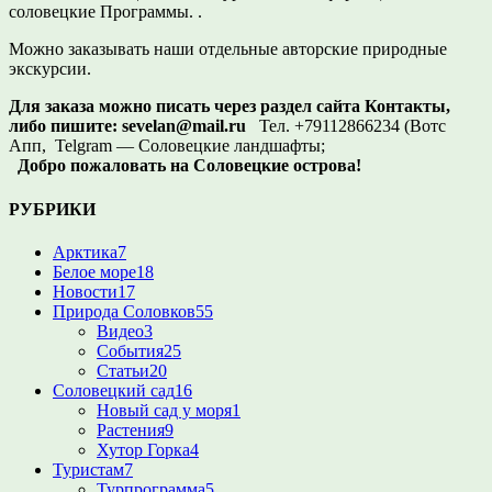
соловецкие Программы. .
Можно заказывать наши отдельные авторские природные
экскурсии.
Для заказа можно писать через раздел сайта Контакты,
либо пишите:
sevelan@mail.ru
Тел. +79112866234 (Вотс
Апп, Telgram — Соловецкие ландшафты;
Добро пожаловать на Соловецкие острова!
РУБРИКИ
Арктика
7
Белое море
18
Новости
17
Природа Соловков
55
Видео
3
События
25
Статьи
20
Соловецкий сад
16
Новый сад у моря
1
Растения
9
Хутор Горка
4
Туристам
7
Турпрограмма
5