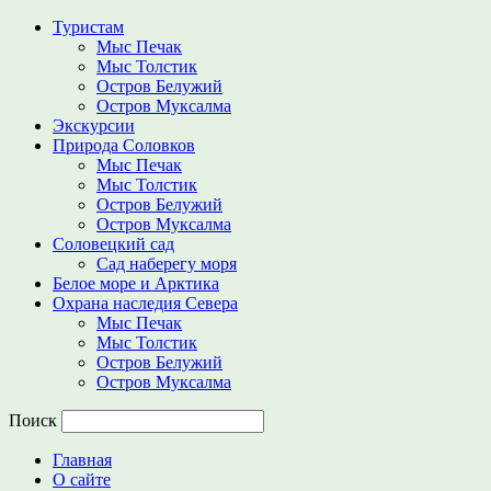
Туристам
Мыс Печак
Мыс Толстик
Остров Белужий
Остров Муксалма
Экскурсии
Природа Соловков
Мыс Печак
Мыс Толстик
Остров Белужий
Остров Муксалма
Соловецкий сад
Сад наберегу моря
Белое море и Арктика
Охрана наследия Севера
Мыс Печак
Мыс Толстик
Остров Белужий
Остров Муксалма
Поиск
Главная
О сайте