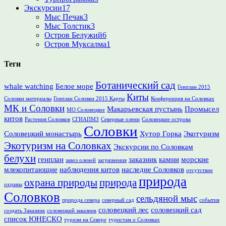
Экскурсии
17
Мыс Печак
3
Мыс Толстик
3
Остров Белужий
6
Остров Муксалма
1
Теги
Ботанический сад
whale watching
Белое море
Генплан 2015
Киты
Соловки материалы
Генплан Соловки 2015 Карты
Конференция на Соловках
МК и Соловки
Макарьевская пустынь
Промысел
МО Соловецкое
китов
Растения Соловков
СГИАПМЗ
Северные олени
Соловецкие острова
Соловки
Соловецкий монастырь
Хутор Горка
Экотуризм
Экотуризм на Соловках
Экскурсии по Соловкам
белухи
генплан
заказник
камни
морские
завоз оленей
загрязнения
млекопитающие
наблюдения китов
наследие Соловков
отсутствие
природа
охрана природы
природа
охраны
Соловков
сельдяной мыс
природа севера
северный сад
события
соловецкий лес
соловецкий сад
создать Заказник
соловецкий заказник
список ЮНЕСКО
туризм на Севере
туристам о Соловках