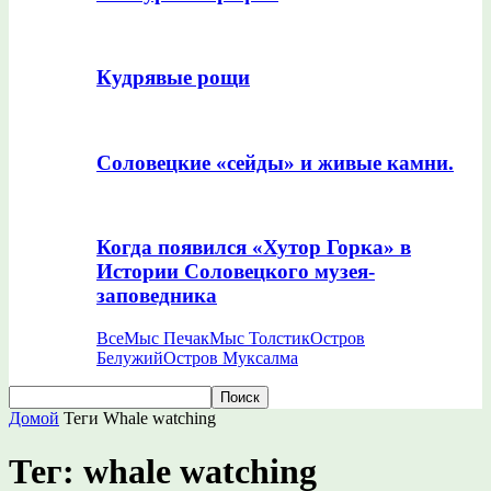
Кудрявые рощи
Соловецкие «сейды» и живые камни.
Когда появился «Хутор Горка» в
Истории Соловецкого музея-
заповедника
Все
Мыс Печак
Мыс Толстик
Остров
Белужий
Остров Муксалма
Домой
Теги
Whale watching
Тег: whale watching