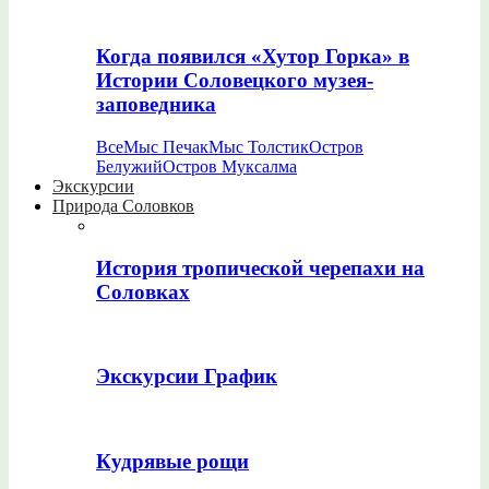
Когда появился «Хутор Горка» в
Истории Соловецкого музея-
заповедника
Все
Мыс Печак
Мыс Толстик
Остров
Белужий
Остров Муксалма
Экскурсии
Природа Соловков
История тропической черепахи на
Соловках
Экскурсии График
Кудрявые рощи