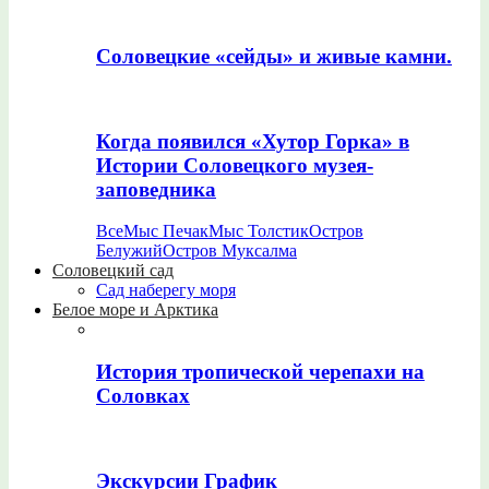
Соловецкие «сейды» и живые камни.
Когда появился «Хутор Горка» в
Истории Соловецкого музея-
заповедника
Все
Мыс Печак
Мыс Толстик
Остров
Белужий
Остров Муксалма
Соловецкий сад
Сад наберегу моря
Белое море и Арктика
История тропической черепахи на
Соловках
Экскурсии График