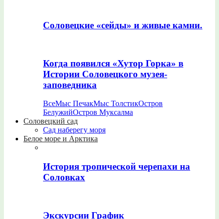
Соловецкие «сейды» и живые камни.
Когда появился «Хутор Горка» в
Истории Соловецкого музея-
заповедника
Все
Мыс Печак
Мыс Толстик
Остров
Белужий
Остров Муксалма
Соловецкий сад
Сад наберегу моря
Белое море и Арктика
История тропической черепахи на
Соловках
Экскурсии График