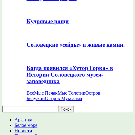
Кудрявые рощи
Соловецкие «сейды» и живые камни.
Когда появился «Хутор Горка» в
Истории Соловецкого музея-
заповедника
Все
Мыс Печак
Мыс Толстик
Остров
Белужий
Остров Муксалма
Арктика
Белое море
Новости