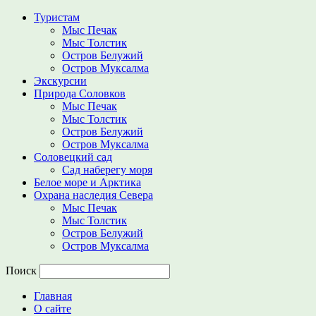
Туристам
Мыс Печак
Мыс Толстик
Остров Белужий
Остров Муксалма
Экскурсии
Природа Соловков
Мыс Печак
Мыс Толстик
Остров Белужий
Остров Муксалма
Соловецкий сад
Сад наберегу моря
Белое море и Арктика
Охрана наследия Севера
Мыс Печак
Мыс Толстик
Остров Белужий
Остров Муксалма
Поиск
Главная
О сайте