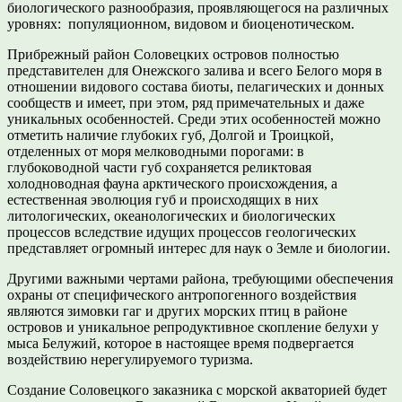
биологического разнообразия, проявляющегося на различных
уровнях: популяционном, видовом и биоценотическом.
Прибрежный район Соловецких островов полностью
представителен для Онежского залива и всего Белого моря в
отношении видового состава биоты, пелагических и донных
сообществ и имеет, при этом, ряд примечательных и даже
уникальных особенностей. Среди этих особенностей можно
отметить наличие глубоких губ, Долгой и Троицкой,
отделенных от моря мелководными порогами: в
глубоководной части губ сохраняется реликтовая
холодноводная фауна арктического происхождения, а
естественная эволюция губ и происходящих в них
литологических, океанологических и биологических
процессов вследствие идущих процессов геологических
представляет огромный интерес для наук о Земле и биологии.
Другими важными чертами района, требующими обеспечения
охраны от специфического антропогенного воздействия
являются зимовки гаг и других морских птиц в районе
островов и уникальное репродуктивное скопление белухи у
мыса Белужий, которое в настоящее время подвергается
воздействию нерегулируемого туризма.
Создание Соловецкого заказника с морской акваторией будет