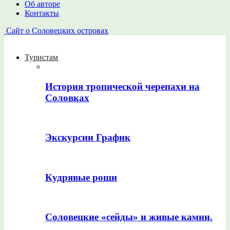
Об авторе
Контакты
Сайт о Соловецких островах
Туристам
История тропической черепахи на
Соловках
Экскурсии График
Кудрявые рощи
Соловецкие «сейды» и живые камни.