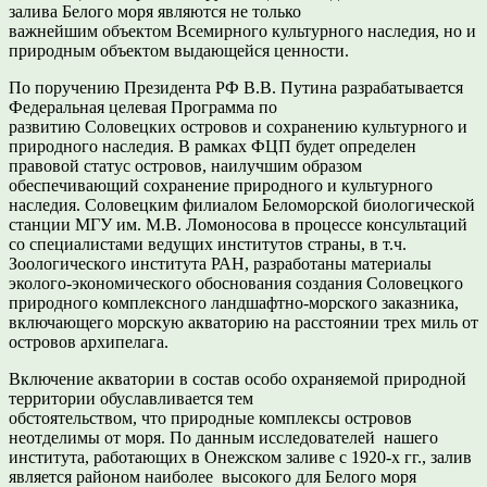
залива Белого моря являются не только
важнейшим объектом Всемирного культурного наследия, но и
природным объектом выдающейся ценности.
По поручению Президента РФ В.В. Путина разрабатывается
Федеральная целевая Программа по
развитию Соловецких островов и сохранению культурного и
природного наследия. В рамках ФЦП будет определен
правовой статус островов, наилучшим образом
обеспечивающий сохранение природного и культурного
наследия. Соловецким филиалом Беломорской биологической
станции МГУ им. М.В. Ломоносова в процессе консультаций
со специалистами ведущих институтов страны, в т.ч.
Зоологического института РАН, разработаны материалы
эколого-экономического обоснования создания Соловецкого
природного комплексного ландшафтно-морского заказника,
включающего морскую акваторию на расстоянии трех миль от
островов архипелага.
Включение акватории в состав особо охраняемой природной
территории обуславливается тем
обстоятельством, что природные комплексы островов
неотделимы от моря. По данным исследователей нашего
института, работающих в Онежском заливе с 1920-х гг., залив
является районом наиболее высокого для Белого моря