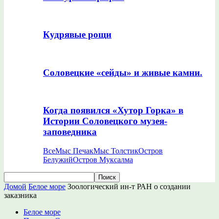
Кудрявые рощи
Соловецкие «сейды» и живые камни.
Когда появился «Хутор Горка» в
Истории Соловецкого музея-
заповедника
Все
Мыс Печак
Мыс Толстик
Остров
Белужий
Остров Муксалма
Домой
Белое море
Зоологический ин-т РАН о создании
заказника
Белое море