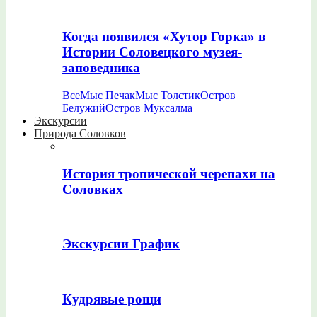
Когда появился «Хутор Горка» в
Истории Соловецкого музея-
заповедника
Все
Мыс Печак
Мыс Толстик
Остров
Белужий
Остров Муксалма
Экскурсии
Природа Соловков
История тропической черепахи на
Соловках
Экскурсии График
Кудрявые рощи