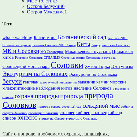
Мыс Толстик
3
Остров Белужий
6
Остров Муксалма
1
Теги
Ботанический сад
whale watching
Белое море
Генплан 2015
Киты
Соловки материалы
Генплан Соловки 2015 Карты
Конференция на Соловках
МК и Соловки
Макарьевская пустынь
Промысел
МО Соловецкое
китов
Растения Соловков
СГИАПМЗ
Северные олени
Соловецкие острова
Соловки
Соловецкий монастырь
Хутор Горка
Экотуризм
Экотуризм на Соловках
Экскурсии по Соловкам
белухи
генплан
заказник
камни
морские
завоз оленей
загрязнения
млекопитающие
наблюдения китов
наследие Соловков
отсутствие
природа
охрана природы
природа
охраны
Соловков
сельдяной мыс
природа севера
северный сад
события
соловецкий лес
соловецкий сад
создать Заказник
соловецкий заказник
список ЮНЕСКО
туризм на Севере
туристам о Соловках
Сайт о природе, проблемамх охраны, ландшафтах,