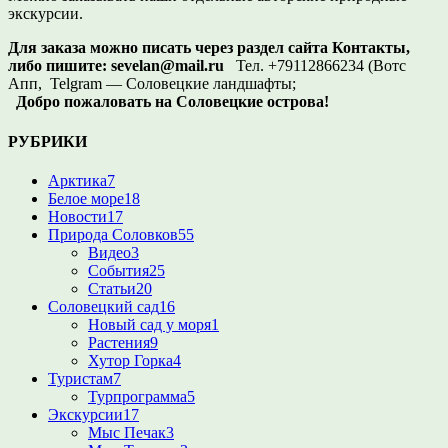
экскурсии.
Для заказа можно писать через раздел сайта Контакты,
либо пишите:
sevelan@mail.ru
Тел. +79112866234 (Вотс
Апп, Telgram — Соловецкие ландшафты;
Добро пожаловать на Соловецкие острова!
РУБРИКИ
Арктика
7
Белое море
18
Новости
17
Природа Соловков
55
Видео
3
События
25
Статьи
20
Соловецкий сад
16
Новый сад у моря
1
Растения
9
Хутор Горка
4
Туристам
7
Турпрограмма
5
Экскурсии
17
Мыс Печак
3