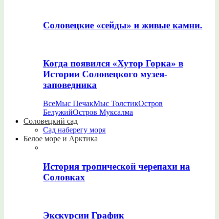
Соловецкие «сейды» и живые камни.
Когда появился «Хутор Горка» в
Истории Соловецкого музея-
заповедника
Все
Мыс Печак
Мыс Толстик
Остров
Белужий
Остров Муксалма
Соловецкий сад
Сад наберегу моря
Белое море и Арктика
История тропической черепахи на
Соловках
Экскурсии График