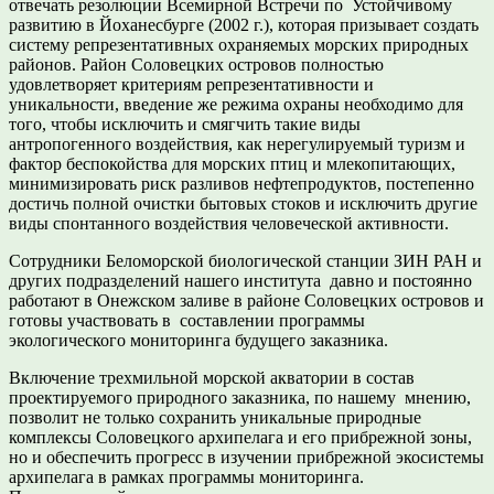
отвечать резолюции Всемирной Встречи по Устойчивому
развитию в Йоханесбурге (2002 г.), которая призывает создать
систему репрезентативных охраняемых морских природных
районов. Район Соловецких островов полностью
удовлетворяет критериям репрезентативности и
уникальности, введение же режима охраны необходимо для
того, чтобы исключить и смягчить такие виды
антропогенного воздействия, как нерегулируемый туризм и
фактор беспокойства для морских птиц и млекопитающих,
минимизировать риск разливов нефтепродуктов, постепенно
достичь полной очистки бытовых стоков и исключить другие
виды спонтанного воздействия человеческой активности.
Сотрудники Беломорской биологической станции ЗИН РАН и
других подразделений нашего института давно и постоянно
работают в Онежском заливе в районе Соловецких островов и
готовы участвовать в составлении программы
экологического мониторинга будущего заказника.
Включение трехмильной морской акватории в состав
проектируемого природного заказника, по нашему мнению,
позволит не только сохранить уникальные природные
комплексы Соловецкого архипелага и его прибрежной зоны,
но и обеспечить прогресс в изучении прибрежной экосистемы
архипелага в рамках программы мониторинга.