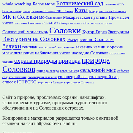
Ботанический сад
whale watching
Белое море
Генплан 2015
Киты
Соловки материалы
Генплан Соловки 2015 Карты
Конференция на Соловках
МК и Соловки
Макарьевская пустынь
Промысел
МО Соловецкое
китов
Растения Соловков
СГИАПМЗ
Северные олени
Соловецкие острова
Соловки
Соловецкий монастырь
Хутор Горка
Экотуризм
Экотуризм на Соловках
Экскурсии по Соловкам
белухи
генплан
заказник
камни
морские
завоз оленей
загрязнения
млекопитающие
наблюдения китов
наследие Соловков
отсутствие
природа
охрана природы
природа
охраны
Соловков
сельдяной мыс
природа севера
северный сад
события
соловецкий лес
соловецкий сад
создать Заказник
соловецкий заказник
список ЮНЕСКО
туризм на Севере
туристам о Соловках
Сайт о природе, проблемамх охраны, ландшафтах,
экологическом туризме, программе туристического
обслуживания на Соловецких островах.
Копирование материалов разрешается только с активной
ссылкой на сайт http://solovki-land.ru.