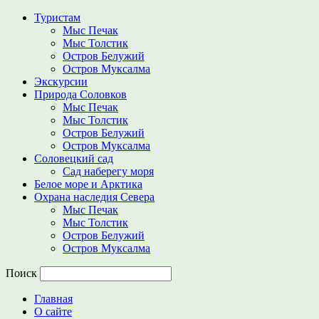
Туристам
Мыс Печак
Мыс Толстик
Остров Белужий
Остров Муксалма
Экскурсии
Природа Соловков
Мыс Печак
Мыс Толстик
Остров Белужий
Остров Муксалма
Соловецкий сад
Сад наберегу моря
Белое море и Арктика
Охрана наследия Севера
Мыс Печак
Мыс Толстик
Остров Белужий
Остров Муксалма
Поиск
Главная
О сайте