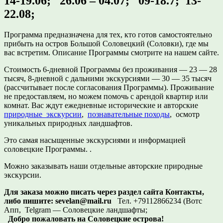
14-19.06; 26.06 – 04.07; 09-18.7; 13-
22.08;
Программа предназначена для тех, кто готов самостоятельно
прибыть на остров Большой Соловецкий (Соловки), где мы
вас встретим. Описание Программы смотрите на нашем сайте.
Стоимость 6-дневной Программы без проживания — 23 — 28
тысяч, 8-дневной с дальними экскурсиями — 30 — 35 тысяч
(рассчитывает после согласования Программы). Проживание
не предоставляем, но можем помочь с арендой квартир или
комнат. Вас ждут ежедневные исторические и авторские
природные экскурсии
,
познавательные походы
, осмотр
уникальных природных ландшафтов.
Это самая насыщенные экскурсиями и информацией
соловецкие Программы. .
Можно заказывать наши отдельные авторские природные
экскурсии.
Для заказа можно писать через раздел сайта Контакты,
либо пишите:
sevelan@mail.ru
Тел. +79112866234 (Вотс
Апп, Telgram — Соловецкие ландшафты;
Добро пожаловать на Соловецкие острова!