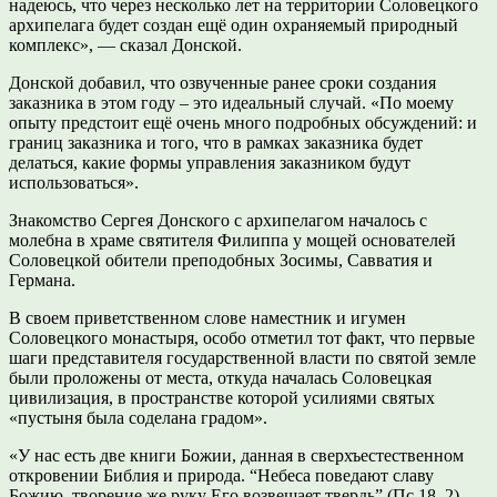
надеюсь, что через несколько лет на территории Соловецкого
архипелага будет создан ещё один охраняемый природный
комплекс», — сказал Донской.
Донской добавил, что озвученные ранее сроки создания
заказника в этом году – это идеальный случай. «По моему
опыту предстоит ещё очень много подробных обсуждений: и
границ заказника и того, что в рамках заказника будет
делаться, какие формы управления заказником будут
использоваться».
Знакомство Сергея Донского с архипелагом началось с
молебна в храме святителя Филиппа у мощей основателей
Соловецкой обители преподобных Зосимы, Савватия и
Германа.
В своем приветственном слове наместник и игумен
Соловецкого монастыря, особо отметил тот факт, что первые
шаги представителя государственной власти по святой земле
были проложены от места, откуда началась Соловецкая
цивилизация, в пространстве которой усилиями святых
«пустыня была соделана градом».
«У нас есть две книги Божии, данная в сверхъестественном
откровении Библия и природа. “Небеса поведают славу
Божию, творение же руку Его возвещает твердь” (Пс 18. 2),