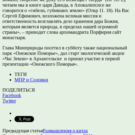
читаем мы в книге царя Давида, в Апокалипсисе же
говорится о «гибели, губивших землю» (Откр 11. 18). На Вас
Сергей Ефимович, возложена великая миссия и
ответственность возглавлять дело хранения дара Божия,
которым является природа, в пределах нашей огромной
страны», – приводит слова архимандрита Порфирия сайт
монастыря.
Глава Минприроды посетил в субботу также национальный
парк «Онежское Поморье», дал старт экологической акции
«Час Земли» в Архангельске
и принял участие в первой
презентации «Онежского Поморья».
ТЕГИ
МПР и Соловки
ПОДЕЛИТЬСЯ
Facebook
Twitter
Предыдущая статья
Размышления о китах