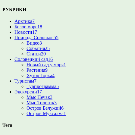
РУБРИКИ
Арктика
7
Белое море
18
Новости
17
Природа Соловков
55
Видео
3
События
25
Статьи
20
Соловецкий сад
16
Новый сад у моря
1
Растения
9
Хутор Горка
4
Туристам
7
Турпрограмма
5
Экскурсии
17
Мыс Печак
3
Мыс Толстик
3
Остров Белужий
6
Остров Муксалма
1
Теги