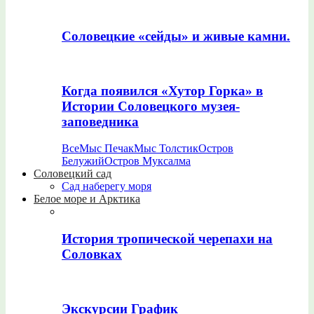
Соловецкие «сейды» и живые камни.
Когда появился «Хутор Горка» в
Истории Соловецкого музея-
заповедника
Все
Мыс Печак
Мыс Толстик
Остров
Белужий
Остров Муксалма
Соловецкий сад
Сад наберегу моря
Белое море и Арктика
История тропической черепахи на
Соловках
Экскурсии График