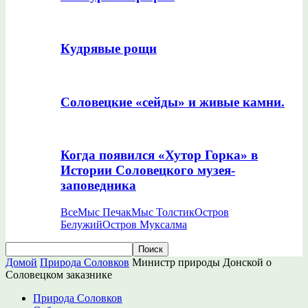
Кудрявые рощи
Соловецкие «сейды» и живые камни.
Когда появился «Хутор Горка» в
Истории Соловецкого музея-
заповедника
Все
Мыс Печак
Мыс Толстик
Остров
Белужий
Остров Муксалма
Домой
Природа Соловков
Министр природы Донской о
Соловецком заказнике
Природа Соловков