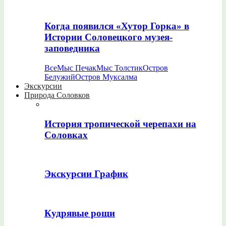
Когда появился «Хутор Горка» в
Истории Соловецкого музея-
заповедника
Все
Мыс Печак
Мыс Толстик
Остров
Белужий
Остров Муксалма
Экскурсии
Природа Соловков
История тропической черепахи на
Соловках
Экскурсии График
Кудрявые рощи