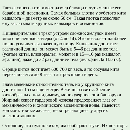
Глотка синего кита имеет размер блюдца и чуть меньше его
барабанной перепонки. Самая большая глотка у зубатого кита
кашалота – диаметр ее около 50 см. Такая глотка позволяет
ему заглатывать крупных кальмаров и осьминогов.
Пищеварительный тракт устроен сложно: желудок имеет
многочисленные камеры (от 4 до 14). Это позволяет наиболее
полно усваивать захваченную пищу. Кишечник достигает
различной длины: он может быть в 5—6 раз длиннее тела
(усатые киты, клюворылы), может и в 15—16 раз (кашалот,
афалина), даже до 32 раз длиннее тела (дельфин Ла-Платы).
Сердце китов достигает 600-700 кг веса, а по сосудам кита
перекачивается до 8 тысяч литров крови в день.
Глаза маленькие относительно тела, но у крупного кита
достигают 15 см в диаметре. Веки не развиты. Зрение
китообразных, по-видимому, монокулярное, они близоруки.
Жирный секрет гардеровой железы предохраняет глаз от
механического и химического воздействия воды. Имеются
конъюнктивные железы, не встречающиеся у других
млекопитающих.
Основное, что нужно китам, им сообщают звуки. Их локаторы