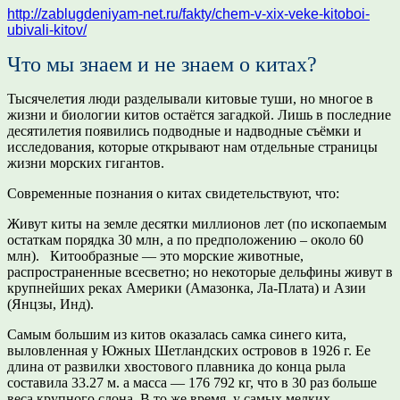
http://zablugdeniyam-net.ru/fakty/chem-v-xix-veke-kitoboi-
ubivali-kitov/
Что мы знаем и не знаем о китах?
Тысячелетия люди разделывали китовые туши, но многое в
жизни и биологии китов остаётся загадкой. Лишь в последние
десятилетия появились подводные и надводные съёмки и
исследования, которые открывают нам отдельные страницы
жизни морских гигантов.
Современные познания о китах свидетельствуют, что:
Живут киты на земле десятки миллионов лет (по ископаемым
остаткам порядка 30 млн, а по предположению – около 60
млн). Китообразные — это морские животные,
распространенные всесветно; но некоторые дельфины живут в
крупнейших реках Америки (Амазонка, Ла-Плата) и Азии
(Янцзы, Инд).
Самым большим из китов оказалась самка синего кита,
выловленная у Южных Шетландских островов в 1926 г. Ее
длина от развилки хвостового плавника до конца рыла
составила 33.27 м. а масса — 176 792 кг, что в 30 раз больше
веса крупного слона. В то же время, у самых мелких