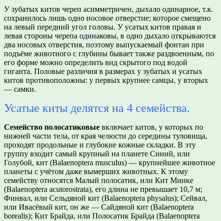
У зубатых китов череп асимметричен, дыхало одинарное, т.к.
сохранилось лишь одно носовое отверстие; которое смещено
на левый передний угол головы. У усатых китов правая и
левая стороны черепа одинаковы, в одно дыхало открываются
два носовых отверстия, поэтому выпускаемый фонтан при
подъёме животного с глубины бывает также раздвоенным, по
его форме можно определить вид скрытого под водой
гиганта. Половые различия в размерах у зубатых и усатых
китов противоположны: у первых крупнее самцы, у вторых
— самки.
Усатые киты делятся на 4 семейства.
Семейство полосатиковые
включает китов, у которых по
нижней части тела, от края челюсти до середины туловища,
проходят продольные и глубокие кожные складки. В эту
группу входит самый крупный на планете Синий, или
Голубой, кит (Balaenoptera musculus) — крупнейшее животное
планеты с учётом даже вымерших животных. К этому
семейству относятся Малый полосатик, или Кит Минке
(Balaenoptera acutorostrata), его длина не превышает 10,7 м;
Финвал, или Сельдяной кит (Balaenoptera physalus); Сейвал,
или Ивасёвый кит, он же — Сайдяной кит (Balaenoptera
borealis); Кит Брайда, или Полосатик Брайда (Balaenoptera