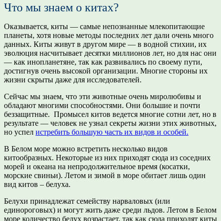
Что мы знаем о китах?
Оказывается, киты — самые непознанные млекопитающие
планеты, хотя новые методы последних лет дали очень много
данных. Киты живут в другом мире — в водной стихии, их
эволюция насчитывает десятки миллионов лет, но для нас они
— как инопланетяне, так как развивались по своему пути,
достигнув очень высокой организации. Многие стороны их
жизни скрыты даже для исследователей.
Сейчас мы знаем, что эти животные очень миролюбивы и
обладают многими способностями. Они большие и почти
беззащитные. Промысел китов ведется многие сотни лет, но в
результате — человек не узнал секреты жизни этих животных,
но успел
истребить большую часть их видов и особей.
В Белом море можно встретить несколько видов
китообразных. Некоторые из них приходят сюда из соседних
морей и океана на непродолжительное время (косатки,
морские свиньи). Летом и зимой в море обитает лишь один
вид китов – белуха.
Белухи принадлежат семейству нарваловых (или
единороговых) и могут жить даже среди льдов. Летом в Белом
море количество белух возрастает, так как сюда приходят киты