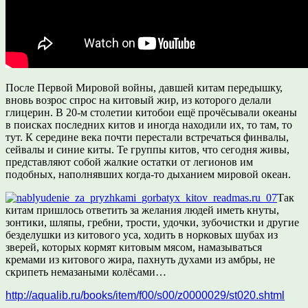
После Первой Мировой войны, давшей китам передышку,
вновь возрос спрос на китовый жир, из которого делали
глицерин. В 20-м столетии китобои ещё прочёсывали океаны
в поисках последних китов и иногда находили их, то там, то
тут. К середине века почти перестали встречаться финвалы,
сейвалы и синие киты. Те группы китов, что сегодня живы,
представляют собой жалкие остатки от легионов им
подобных, наполнявших когда-то дыханием мировой океан.
Так
китам пришлось ответить за желания людей иметь кнуты,
зонтики, шляпы, гребни, трости, удочки, зубочистки и другие
безделушки из китового уса, ходить в норковых шубах из
зверей, которых кормят китовым мясом, намазываться
кремами из китового жира, пахнуть духами из амбры, не
скрипеть немазаными колёсами…
http://aqualib.ru/books/item/f00/s00/z0000029/st020.shtml