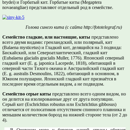
brydei) и Горбатый кит. Горбатые киты (Megaptera
novaeangliae) представляют отдельный род в семействе.
Голова синего кита (с сайта http://fototelegraf.ru)
Семейство гладкие, или настоящие, киты
представлено
всего двумя видами: гренландский, или полярный, кит
(Balaena mysticetus) и Гладкий кит, делящийся на 3 подвида:
Бискайский, или Североатлантический, гладкий кит
(Eubalaena glacialis gracialis Muller, 1776). Японский северный
гладкий кит (Е. g. japonica Lacepede, 1818), обитающий в
северной части Тихого океана и Австралийский гладкий кит
(Е. g. australis Desmoulins, 1822), обитающий в основном, в
Южном полушарии. Японский гладкий кит признаётся в
последнее время отдельным видом, а не подвидом.
Семейство серые киты
представлено всего одним видом, но
он делится на изолированные друг от друга популяции.
Серый кит (Eschrichtius robustus или Eschrichtius gibbosus)
отличается от полосатиков отсутствием спинного плавника и
меньшим количеством борозд на нижней стороне тела (от 2 до
4).
В Охотском море у берегов нашей страны обитает