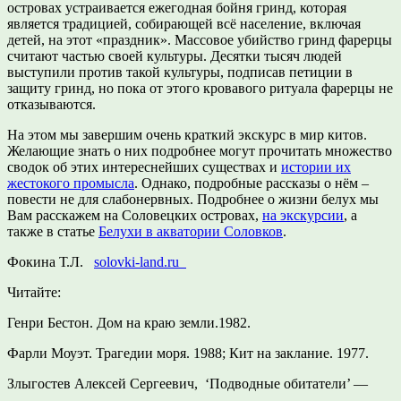
островах устраивается ежегодная бойня гринд, которая
является традицией, собирающей всё население, включая
детей, на этот «праздник». Массовое убийство гринд фарерцы
считают частью своей культуры. Десятки тысяч людей
выступили против такой культуры, подписав петиции в
защиту гринд, но пока от этого кровавого ритуала фарерцы не
отказываются.
На этом мы завершим очень краткий экскурс в мир китов.
Желающие знать о них подробнее могут прочитать множество
сводок об этих интереснейших существах и
истории их
жестокого промысла
. Однако, подробные рассказы о нём –
повести не для слабонервных. Подробнее о жизни белух мы
Вам расскажем на Соловецких островах,
на экскурсии
, а
также в статье
Белухи в акватории Соловков
.
Фокина Т.Л.
solovki-land.ru
Читайте:
Генри Бестон. Дом на краю земли.1982.
Фарли Моуэт. Трагедии моря. 1988; Кит на заклание. 1977.
Злыгостев Алексей Сергеевич,
‘Подводные обитатели’ —