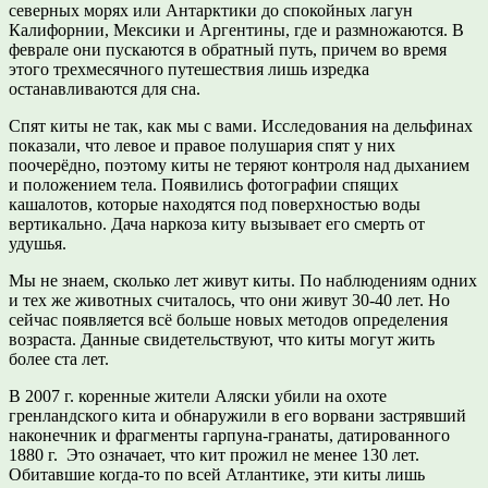
северных морях или Антарктики до спокойных лагун
Калифорнии, Мексики и Аргентины, где и размножаются. В
феврале они пускаются в обратный путь, причем во время
этого трехмесячного путешествия лишь изредка
останавливаются для сна.
Спят киты не так, как мы с вами. Исследования на дельфинах
показали, что левое и правое полушария спят у них
поочерёдно, поэтому киты не теряют контроля над дыханием
и положением тела. Появились фотографии спящих
кашалотов, которые находятся под поверхностью воды
вертикально. Дача наркоза киту вызывает его смерть от
удушья.
Мы не знаем, сколько лет живут киты. По наблюдениям одних
и тех же животных считалось, что они живут 30-40 лет. Но
сейчас появляется всё больше новых методов определения
возраста. Данные свидетельствуют, что киты могут жить
более ста лет.
В 2007 г. коренные жители Аляски убили на охоте
гренландского кита и обнаружили в его ворвани застрявший
наконечник и фрагменты гарпуна-гранаты, датированного
1880 г. Это означает, что кит прожил не менее 130 лет.
Обитавшие когда-то по всей Атлантике, эти киты лишь