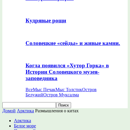
Кудрявые рощи
Соловецкие «сейды» и живые камни.
Когда появился «Хутор Горка» в
Истории Соловецкого музея-
заповедника
Все
Мыс Печак
Мыс Толстик
Остров
Белужий
Остров Муксалма
Домой
Арктика
Размышления о китах
Арктика
Белое море