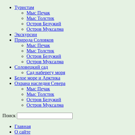
Туристам
Мыс Печак
Мыс Толстик
Остров Белужий
Остров Муксалма
Экскурсии
Природа Соловков
Мыс Печак
Мыс Толстик
Остров Белужий
Остров Муксалма
Соловецкий сад
Сад наберегу моря
Белое море и Арктика
Охрана наследия Севера
Мыс Печак
Мыс Толстик
Остров Белужий
Остров Муксалма
Поиск
Главная
О сайте