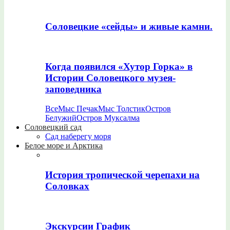
Соловецкие «сейды» и живые камни.
Когда появился «Хутор Горка» в
Истории Соловецкого музея-
заповедника
Все
Мыс Печак
Мыс Толстик
Остров
Белужий
Остров Муксалма
Соловецкий сад
Сад наберегу моря
Белое море и Арктика
История тропической черепахи на
Соловках
Экскурсии График