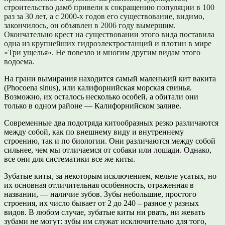
строительство дамб привели к сокращению популяции в 100
раз за 30 лет, а с 2000-х годов его существование, видимо,
закончилось, он объявлен в 2006 году вымершим.
Окончательно крест на существовании этого вида поставила
одна из крупнейших гидроэлектростанций и плотин в мире
«Три ущелья». Не повезло и многим другим видам этого
водоема.
На грани вымирания находится самый маленький кит вакита
(Phocoena sinus), или калифорнийская морская свинья.
Возможно, их осталось несколько особей, а обитали они
только в одном районе — Калифорнийском заливе.
Современные два подотряда китообразных резко различаются
между собой, как по внешнему виду и внутреннему
строению, так и по биологии. Они различаются между собой
сильнее, чем мы отличаемся от собаки или лошади. Однако,
все они для систематики все же киты.
Зубатые киты, за некоторым исключением, мельче усатых, но
их основная отличительная особенность, отраженная в
названии, — наличие зубов. Зубы небольшие, простого
строения, их число бывает от 2 до 240 – разное у разных
видов. В любом случае, зубатые киты ни рвать, ни жевать
зубами не могут: зубы им служат исключительно для того,