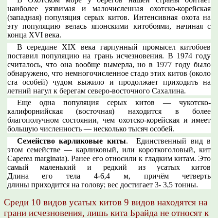
наиболее уязвимая и малочисленная охотско-корейская
(западная) популяция серых китов. Интенсивная охота на
эту популяцию велась японскими китобоями, начиная с
конца XVI века.
В середине XIX века гарпунный промысел китобоев
поставил популяцию на грань исчезновения. В 1974 году
считалось, что она вообще вымерла, но в 1977 году было
обнаружено, что немногочисленное стадо этих китов (около
ста особей) чудом выжило и продолжает приходить на
летний нагул к берегам северо-восточного Сахалина.
Еще одна популяция серых китов — чукотско-
калифорнийская (восточная) находится в более
благополучном состоянии, чем охотско-корейская и имеет
большую численность — несколько тысяч особей.
Семейство карликовые киты
. Единственный вид в
этом семействе — карликовый, или короткоголовый, кит
Caperea marginata). Ранее его относили к гладким китам. Это
самый маленький и редкий из усатых китов
Длина его тела 4-6,4 м, причём четверть
длины приходится на голову; вес достигает 3- 3,5 тонны.
Среди 10 видов усатых китов 9 видов находятся на
грани исчезновения, лишь кита Брайда не относят к