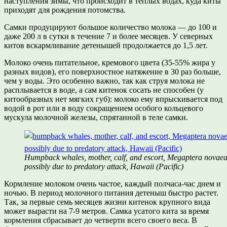
наступления зимы, что происходит в теплых водах, куда киты
приходят для рождения потомства.
Самки продуцируют большое количество молока — до 100 и
даже 200 л в сутки в течение 7 и более месяцев. У северных
китов вскармливание детенышей продолжается до 1,5 лет.
Молоко очень питательное, кремового цвета (35-55% жира у
разных видов), его поверхностное натяжение в 30 раз больше,
чем у воды. Это особенно важно, так как струя молока не
расплывается в воде, а сам китенок сосать не способен (у
китообразных нет мягких губ): молоко ему впрыскивается под
водой в рот или в воду сокращением особого кольцевого
мускула молочной железы, спрятанной в теле самки.
Humpback whales, mother, calf, and escort, Megaptera novaea
possibly due to predatory attack, Hawaii (Pacific)
Кормление молоком очень частое, каждый полчаса-час днем и
ночью. В период молочного питания детеныш быстро растет.
Так, за первые семь месяцев жизни китенок крупного вида
может вырасти на 7-9 метров. Самка усатого кита за время
кормления сбрасывает до четверти всего своего веса. В