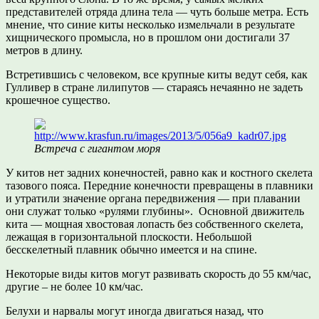
представителей отряда длина тела — чуть больше метра. Есть
мнение, что синие киты несколько измельчали в результате
хищнического промысла, но в прошлом они достигали 37
метров в длину.
Встретившись с человеком, все крупные киты ведут себя, как
Гулливер в стране лилипутов — стараясь нечаянно не задеть
крошечное существо.
Встреча с гигантом моря
У китов нет задних конечностей, равно как и костного скелета
тазового пояса. Передние конечности превращены в плавники
и утратили значение органа передвижения — при плавании
они служат только «рулями глубины». Основной движитель
кита — мощная хвостовая лопасть без собственного скелета,
лежащая в горизонтальной плоскости. Небольшой
бесскелетный плавник обычно имеется и на спине.
Некоторые виды китов могут развивать скорость до 55 км/час,
другие – не более 10 км/час.
Белухи и нарвалы могут иногда двигаться назад, что