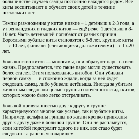
большинстве случаев самцы постоянно находятся рядом. Все
киты воспитывают и обучают своих детей в течение
нескольких лет.
Темпы размножения у китов низкие – 1 детёныш в 2-3 года, а
у гренландских и гладких китов — ещё реже, 1 детёныш в 8-
10 лет. Часть детенышей погибают от разных причин.
Взрослыми зубатые киты становятся с 5-8 лет, крупные киты
— с 10 лет, финвалы (считающиеся долгожителями) – с 15-20
лет.
Большинство китов — моногамы, они образуют пары на всю
жизнь. Предполагается, что такие пары могли существовать
более ста лет. Этим пользовались китобои. Они убивали
первой самку — и спокойно ждали, когда за ней будет
следовать самец, либо убивали детёныша. Иногда за убитым
животным следовали целые группы сплочённого стада китов,
которых можно было легко отстреливать.
Большой привязанностью друг к другу в группе
характеризуются многие как усатые, так и зубатые киты.
Например, дельфины гринды по жизни крепко привязаны
друг к другу даже в большой группе. Они не расплывутся,
если китобой подстрелит одного из них, все стадо будет
следовать за раненым товарищем.