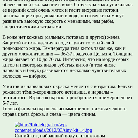
облегчающей скольжение в воде. Структура кожи уникальна:
ее верхний слой очень мягок и гасит вихревые потоки,
возникающие при движении в воде, поэтому киты могут
развивать высокую скорость с меньшими, чем рыбы,
энергетическими затратами.
В коже нет кожных (сальных, потовых и других) желез.
Защитой от охлаждения в воде служит толстый слой
подкожного жира. Температура тела китов такая же, как и
других млекопитающих — 36-37 градусов Цельсия. Толщина
жира бывает от 10 до 70 см. Интересно, что на морде серых
китов и некоторых видов зубатых китов (в том числе
нарвалов и белух) развиваются несколько чувствительных
волосков — вибрисс.
У китов из нарваловых окраска меняется с возрастом. Белухи
рождают тёмно-коричневого детёныша, а нарвалы –
пятнистого. Взрослая окраска приобретается примерно через
5-7 лет.
Голова финвала окрашена асимметрично: нижняя челюсть
справа цвета брюха, а слева — цвета спины.
Синий кит, набравший воду с планктоном