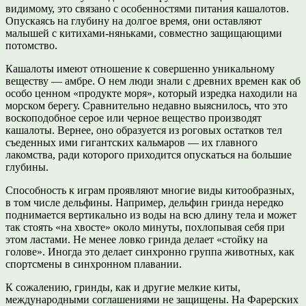
видимому, это связано с особенностями питания кашалотов.
Опускаясь на глубину на долгое время, они оставляют
малышей с китихами-няньками, совместно защищающими
потомство.
Кашалоты имеют отношение к совершенно уникальному
веществу — амбре. О нем люди знали с древних времен как об
особо ценном «продукте моря», который изредка находили на
морском берегу. Сравнительно недавно выяснилось, что это
воскоподобное серое или черное вещество производят
кашалоты. Вернее, оно образуется из роговых остатков тел
съеденных ими гигантских кальмаров — их главного
лакомства, ради которого приходится опускаться на большие
глубины.
Способность к играм проявляют многие виды китообразных,
в том числе дельфины. Например, дельфин гринда нередко
поднимается вертикально из воды на всю длину тела и может
так стоять «на хвосте» около минуты, похлопывая себя при
этом ластами. Не менее ловко гринда делает «стойку на
голове». Иногда это делает синхронно группа животных, как
спортсмены в синхронном плавании.
К сожалению, гринды, как и другие мелкие киты,
международными соглашениями не защищены. На Фарерских