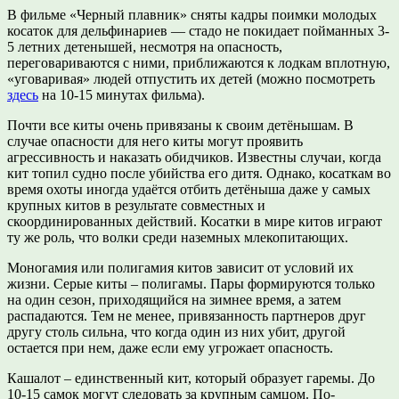
В фильме «Черный плавник» сняты кадры поимки молодых
косаток для дельфинариев — стадо не покидает пойманных 3-
5 летних детенышей, несмотря на опасность,
переговариваются с ними, приближаются к лодкам вплотную,
«уговаривая» людей отпустить их детей (можно посмотреть
здесь
на 10-15 минутах фильма).
Почти все киты очень привязаны к своим детёнышам. В
случае опасности для него киты могут проявить
агрессивность и наказать обидчиков. Известны случаи, когда
кит топил судно после убийства его дитя. Однако, косаткам во
время охоты иногда удаётся отбить детёныша даже у самых
крупных китов в результате совместных и
скоординированных действий. Косатки в мире китов играют
ту же роль, что волки среди наземных млекопитающих.
Моногамия или полигамия китов зависит от условий их
жизни. Серые киты – полигамы. Пары формируются только
на один сезон, приходящийся на зимнее время, а затем
распадаются. Тем не менее, привязанность партнеров друг
другу столь сильна, что когда один из них убит, другой
остается при нем, даже если ему угрожает опасность.
Кашалот – единственный кит, который образует гаремы. До
10-15 самок могут следовать за крупным самцом. По-