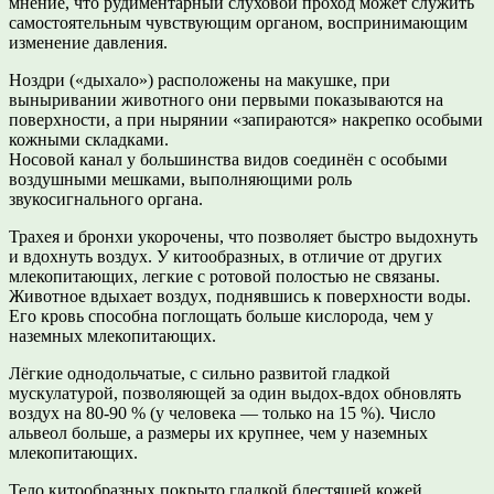
мнение, что рудиментарный слуховой проход может служить
самостоятельным чувствующим органом, воспринимающим
изменение давления.
Ноздри («дыхало») расположены на макушке, при
выныривании животного они первыми показываются на
поверхности, а при нырянии «запираются» накрепко особыми
кожными складками.
Носовой канал у большинства видов соединён с особыми
воздушными мешками, выполняющими роль
звукосигнального органа.
Трахея и бронхи укорочены, что позволяет быстро выдохнуть
и вдохнуть воздух. У китообразных, в отличие от других
млекопитающих, легкие с ротовой полостью не связаны.
Животное вдыхает воздух, поднявшись к поверхности воды.
Его кровь способна поглощать больше кислорода, чем у
наземных млекопитающих.
Лёгкие однодольчатые, с сильно развитой гладкой
мускулатурой, позволяющей за один выдох-вдох обновлять
воздух на 80-90 % (у человека — только на 15 %). Число
альвеол больше, а размеры их крупнее, чем у наземных
млекопитающих.
Тело китообразных покрыто гладкой блестящей кожей,