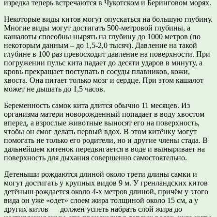
изредка теперь встречаются в Чукотском и Беринговом морях.
Некоторые виды китов могут опускаться на большую глубину.
Многие виды могут достигать 500-метровой глубины, а
кашалоты способны нырять на глубину до 1000 метров (по
некоторым данным – до 1,5-2,0 тысяч). Давление на такой
глубине в 100 раз превосходит давление на поверхности. При
погружении пульс кита падает до десяти ударов в минуту, а
кровь прекращает поступать в сосуды плавников, кожи,
хвоста. Она питает только мозг и сердце. При этом кашалот
может не дышать до 1,5 часов.
Беременность самок кита длится обычно 11 месяцев. Из
организма матери новорожденный попадает в воду хвостом
вперед, а взрослые животные выносят его на поверхность,
чтобы он смог делать первый вдох. В этом китёнку могут
помогать не только его родители, но и другие члены стада. В
дальнейшем китенок передвигается в воде и выныривает на
поверхность для дыхания совершенно самостоятельно.
Детеныши рождаются длиной около трети длины самки и
могут достигать у крупных видов 9 м. У гренландских китов
детёныш рождается около 4-х метров длиной, причём у этого
вида он уже «одет» слоем жира толщиной около 15 см, а у
других китов — должен успеть набрать слой жира до