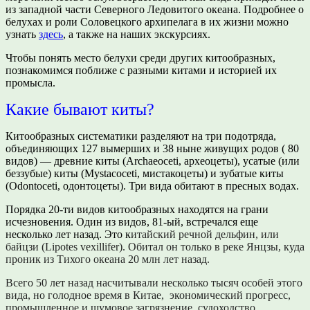
из западной части Северного Ледовитого океана. Подробнее о
белухах и роли Соловецкого архипелага в их жизни можно
узнать
здесь
, а также на наших экскурсиях.
Чтобы понять место белухи среди других китообразных,
познакомимся поближе с разными китами и историей их
промысла.
Какие бывают киты?
Китообразных систематики разделяют на три подотряда,
объединяющих 127 вымерших и 38 ныне живущих родов ( 80
видов) — древние киты (Archaeoceti, археоцеты), усатые (или
беззубые) киты (Mystacoceti, мистакоцеты) и зубатые киты
(Odontoceti, одонтоцеты). Три вида обитают в пресных водах.
Порядка 20-ти видов китообразных находятся на грани
исчезновения. Один из видов, 81-ый, встречался еще
несколько лет назад. Это к
итайский речной дельфин, или
байцзи (Lipotes vexillifer). Обитал он только в реке Ян
цзы, куда
проник из Тихого океана 20 млн лет назад.
Всего 50 лет назад насчитывали несколько тысяч особей этого
вида, но голодное время в Китае,
экономический прогресс,
промышленное и шумовое загрязнение, судоходство,