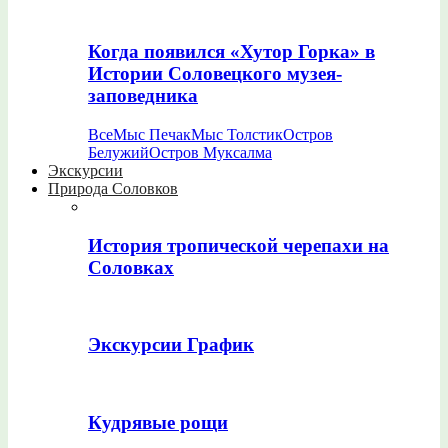
Когда появился «Хутор Горка» в
Истории Соловецкого музея-
заповедника
Все
Мыс Печак
Мыс Толстик
Остров
Белужий
Остров Муксалма
Экскурсии
Природа Соловков
История тропической черепахи на
Соловках
Экскурсии График
Кудрявые рощи