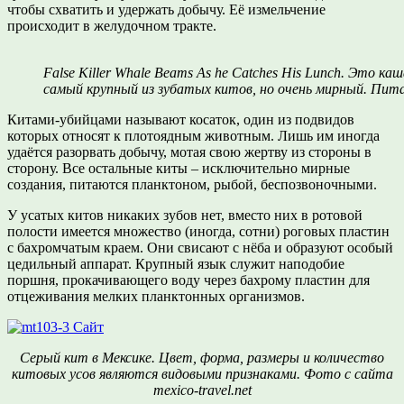
чтобы схватить и удержать добычу. Её измельчение
происходит в желудочном тракте.
False Killer Whale Beams As he Catches His Lunch. Это ка
самый крупный из зубатых китов, но очень мирный. Пит
Китами-убийцами называют косаток, один из подвидов
которых относят к плотоядным животным. Лишь им иногда
удаётся разорвать добычу, мотая свою жертву из стороны в
сторону. Все остальные киты – исключительно мирные
создания, питаются планктоном, рыбой, беспозвоночными.
У усатых китов никаких зубов нет, вместо них в ротовой
полости имеется множество (иногда, сотни) роговых пластин
с бахромчатым краем. Они свисают с нёба и образуют особый
цедильный аппарат. Крупный язык служит наподобие
поршня, прокачивающего воду через бахрому пластин для
отцеживания мелких планктонных организмов.
Серый кит в Мексике. Цвет, форма, размеры и количество
китовых усов являются видовыми признаками. Фото с сайта
mexico-travel.net