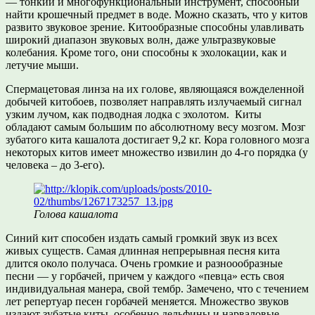
— тонкий и многофункциональный инструмент, способный
найти крошечный предмет в воде. Можно сказать, что у китов
развито звуковое зрение. Китообразные способны улавливать
широкий диапазон звуковых волн, даже ультразвуковые
колебания. Кроме того, они способны к эхолокации, как и
летучие мыши.
Спермацетовая линза на их голове, являющаяся вожделенной
добычей китобоев, позволяет направлять излучаемый сигнал
узким лучом, как подводная лодка с эхолотом. Киты
обладают самым большим по абсолютному весу мозгом. Мозг
зубатого кита кашалота достигает 9,2 кг. Кора головного мозга
некоторых китов имеет множество извилин до 4-го порядка (у
человека – до 3-его).
Голова кашалота
Синий кит способен издать самый громкий звук из всех
живых существ. Самая длинная непрерывная песня кита
длится около получаса. Очень громкие и разноообразные
песни — у горбачей, причем у каждого «певца» есть своя
индивидуальная манера, свой тембр. Замечено, что с течением
лет репертуар песен горбачей меняется. Множество звуков
издают зубатые киты, особенно дельфины и нарваловые.