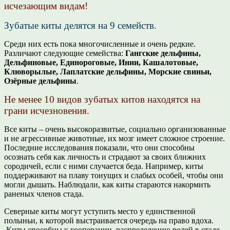
исчезающим видам!
Зубатые киты делятся на 9 семейств.
Среди них есть пока многочисленные и очень редкие.
Различают следующие семейства:
Гангские дельфины,
Дельфиновые, Единороговые, Инии, Кашалотовые,
Клюворылые, Лаплатские дельфины, Морские свиньи,
Озёрные дельфины
.
Не менее 10 видов зубатых китов находятся на
грани исчезновения.
Все киты – очень высокоразвитые, социально организованные
и не агрессивные животные, их мозг имеет сложное строение.
Последние исследования показали, что они способны
осознать себя как личность и страдают за своих ближних
сородичей, если с ними случается беда. Например, киты
поддерживают на плаву тонущих и слабых особей, чтобы они
могли дышать. Наблюдали, как киты стараются накормить
раненых членов стада.
Северные киты могут уступить место у единственной
полыньи, к которой выстраивается очередь на право вдоха.
Киты способны к кооперации, распределению ролей в стаде,