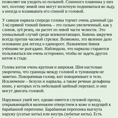
позволяет им уходить из полыней. Спинного плавника у них
нет, поэтому зимой они могут вплотную подниматься ко льду,
а иногда и взламывать его спиной и головой.
У самцов нарвала спереди головы торчит очень длинный (до
3 м) прямой тонкий бивень – это сильно увеличенный, как у
слонов, зуб резец, он растет из левой части челюсти. Это
уникальный случай среди млекопитающих. Бивень закручен
всегда против часовой стрелки. Возможно, это явление дало
основание для легенд о единороге. Назначение бивня
учёными не разгадано. Наблюдали, что нарвалы стараются
пользоваться им очень осторожно, чтобы не задеть других
китов в стаде.
Голова китов очень крупная и широкая. Шея настолько
укорочена, что границы между головой и туловищем не
заметно. Поворачивая голову, кит поворачивает и тело.
Исключение – белухи и нарвалы, а также речные дельфины
инии, у которых есть небольшой шейный перехват, и они
могут двигать головой.
Наружных ушей нет, однако имеется слуховой проход,
открывающийся маленьким отверстием в коже и ведущий к
барабанной перепонке. Барабанная перепонка выгнута
наружу (усатые киты) или внутрь (зубатые киты). Есть