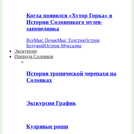
Когда появился «Хутор Горка» в
Истории Соловецкого музея-
заповедника
Все
Мыс Печак
Мыс Толстик
Остров
Белужий
Остров Муксалма
Экскурсии
Природа Соловков
История тропической черепахи на
Соловках
Экскурсии График
Кудрявые рощи