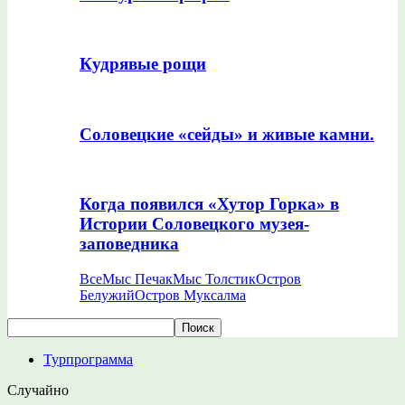
Кудрявые рощи
Соловецкие «сейды» и живые камни.
Когда появился «Хутор Горка» в
Истории Соловецкого музея-
заповедника
Все
Мыс Печак
Мыс Толстик
Остров
Белужий
Остров Муксалма
Турпрограмма
Случайно