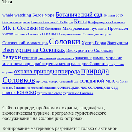
Теги
Ботанический сад
whale watching
Белое море
Генплан 2015
Киты
Соловки материалы
Генплан Соловки 2015 Карты
Конференция на Соловках
МК и Соловки
Макарьевская пустынь
Промысел
МО Соловецкое
китов
Растения Соловков
СГИАПМЗ
Северные олени
Соловецкие острова
Соловки
Соловецкий монастырь
Хутор Горка
Экотуризм
Экотуризм на Соловках
Экскурсии по Соловкам
белухи
генплан
заказник
камни
морские
завоз оленей
загрязнения
млекопитающие
наблюдения китов
наследие Соловков
отсутствие
природа
охрана природы
природа
охраны
Соловков
сельдяной мыс
природа севера
северный сад
события
соловецкий лес
соловецкий сад
создать Заказник
соловецкий заказник
список ЮНЕСКО
туризм на Севере
туристам о Соловках
Сайт о природе, проблемамх охраны, ландшафтах,
экологическом туризме, программе туристического
обслуживания на Соловецких островах.
Копирование материалов разрешается только с активной