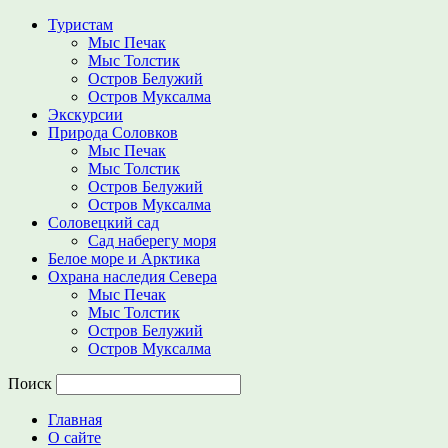
Туристам
Мыс Печак
Мыс Толстик
Остров Белужий
Остров Муксалма
Экскурсии
Природа Соловков
Мыс Печак
Мыс Толстик
Остров Белужий
Остров Муксалма
Соловецкий сад
Сад наберегу моря
Белое море и Арктика
Охрана наследия Севера
Мыс Печак
Мыс Толстик
Остров Белужий
Остров Муксалма
Поиск
Главная
О сайте