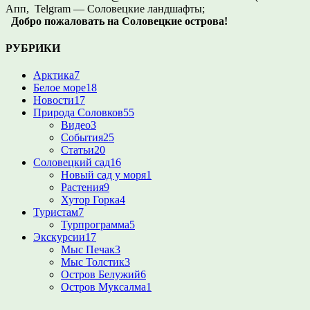
Апп, Telgram — Соловецкие ландшафты;
Добро пожаловать на Соловецкие острова!
РУБРИКИ
Арктика
7
Белое море
18
Новости
17
Природа Соловков
55
Видео
3
События
25
Статьи
20
Соловецкий сад
16
Новый сад у моря
1
Растения
9
Хутор Горка
4
Туристам
7
Турпрограмма
5
Экскурсии
17
Мыс Печак
3
Мыс Толстик
3
Остров Белужий
6
Остров Муксалма
1