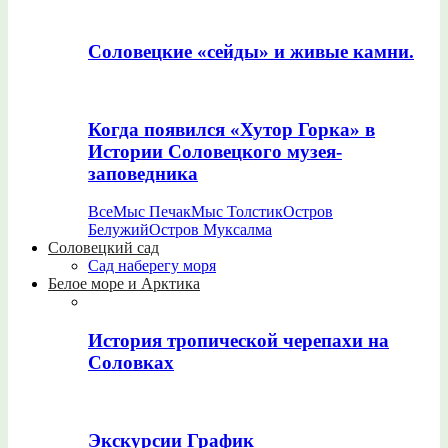
Соловецкие «сейды» и живые камни.
Когда появился «Хутор Горка» в
Истории Соловецкого музея-
заповедника
Все
Мыс Печак
Мыс Толстик
Остров
Белужий
Остров Муксалма
Соловецкий сад
Сад наберегу моря
Белое море и Арктика
История тропической черепахи на
Соловках
Экскурсии График