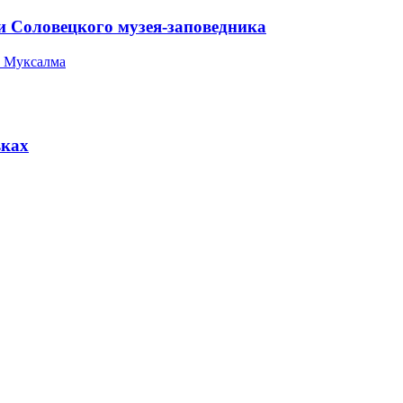
и Соловецкого музея-заповедника
 Муксалма
вках