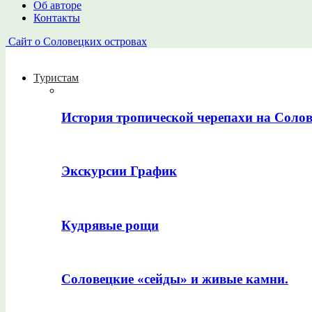
Об авторе
Контакты
Сайт о Соловецких островах
Туристам
История тропической черепахи на Соло
Экскурсии График
Кудрявые рощи
Соловецкие «сейды» и живые камни.