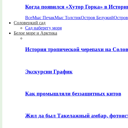
Когда появился «Хутор Горка» в Истори
Все
Мыс Печак
Мыс Толстик
Остров Белужий
Остров
Соловецкий сад
Сад наберегу моря
Белое море и Арктика
История тропической черепахи на Соло
Экскурсии График
Как промышляли беззащитных китов
Жил да был Такелажный амбар, фотоис