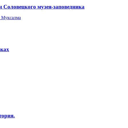
и Соловецкого музея-заповедника
 Муксалма
вках
тория.