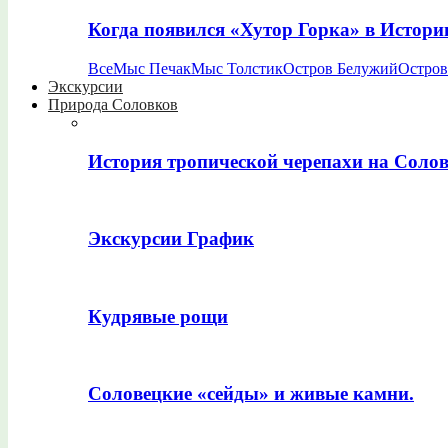
Когда появился «Хутор Горка» в Истори
Все
Мыс Печак
Мыс Толстик
Остров Белужий
Остров
Экскурсии
Природа Соловков
История тропической черепахи на Соло
Экскурсии График
Кудрявые рощи
Соловецкие «сейды» и живые камни.