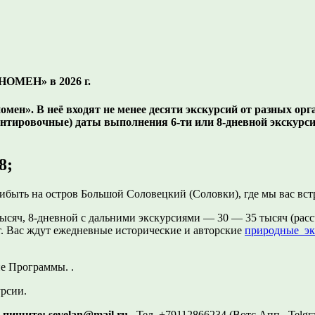
МЕН» в 2026 г.
н». В неё входят не менее десяти экскурсий от разных орга
ентировочные) даты выполнения 6-ти или 8-дневной экскур
8;
прибыть на остров Большой Соловецкий (Соловки), где мы вас в
сяч, 8-дневной с дальними экскурсиями — 30 — 35 тысяч (рас
т. Вас ждут ежедневные исторические и авторские
природные эк
е Программы. .
рсии.
о пишите:
sevelan@mail.ru
Тел. +79112866234 (Вотс Апп, Tel