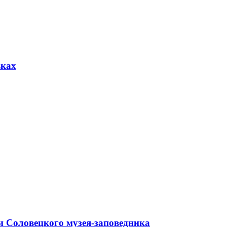
вках
и Соловецкого музея-заповедника