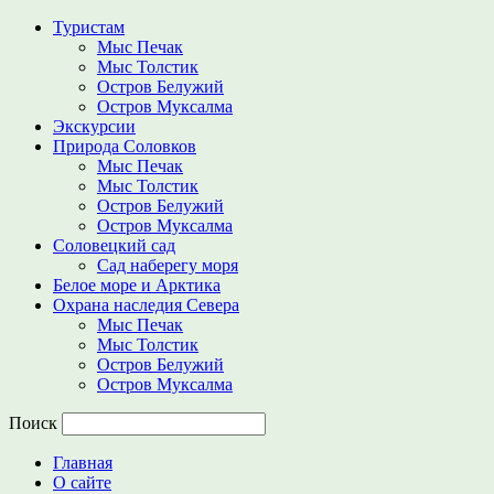
Туристам
Мыс Печак
Мыс Толстик
Остров Белужий
Остров Муксалма
Экскурсии
Природа Соловков
Мыс Печак
Мыс Толстик
Остров Белужий
Остров Муксалма
Соловецкий сад
Сад наберегу моря
Белое море и Арктика
Охрана наследия Севера
Мыс Печак
Мыс Толстик
Остров Белужий
Остров Муксалма
Поиск
Главная
О сайте