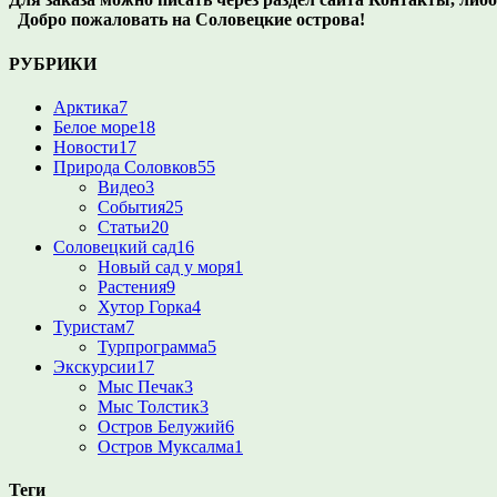
Добро пожаловать на Соловецкие острова!
РУБРИКИ
Арктика
7
Белое море
18
Новости
17
Природа Соловков
55
Видео
3
События
25
Статьи
20
Соловецкий сад
16
Новый сад у моря
1
Растения
9
Хутор Горка
4
Туристам
7
Турпрограмма
5
Экскурсии
17
Мыс Печак
3
Мыс Толстик
3
Остров Белужий
6
Остров Муксалма
1
Теги