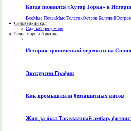
Когда появился «Хутор Горка» в Истори
Все
Мыс Печак
Мыс Толстик
Остров Белужий
Остров
Соловецкий сад
Сад наберегу моря
Белое море и Арктика
История тропической черепахи на Соло
Экскурсии График
Как промышляли беззащитных китов
Жил да был Такелажный амбар, фотоис