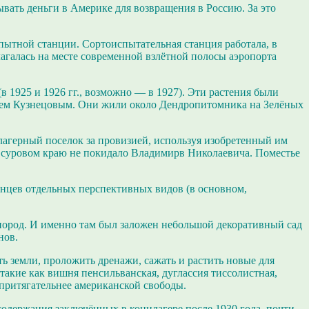
вать деньги в Америке для возвращения в Россию. За это
пытной станции. Сортоиспытательная станция работала, в
агалась на месте современной взлётной полосы аэропорта
 1925 и 1926 гг., возможно — в 1927). Эти растения были
ем Кузнецовым. Они жили около Дендропитомника на Зелёных
 лагерный поселок за провизией, используя изобретенный им
 суровом краю не покидало Владимирв Николаевича. Поместье
енцев отдельных перспективных видов (в основном,
пород. И именно там был заложен небольшой декоративный сад
нов.
ть земли, проложить дренажи, сажать и растить новые для
 такие как вишня пенсильванская, дуглассия тиссолистная,
а притягательнее американской свободы.
содержания заключённых в концлагере после 1930 года, почти