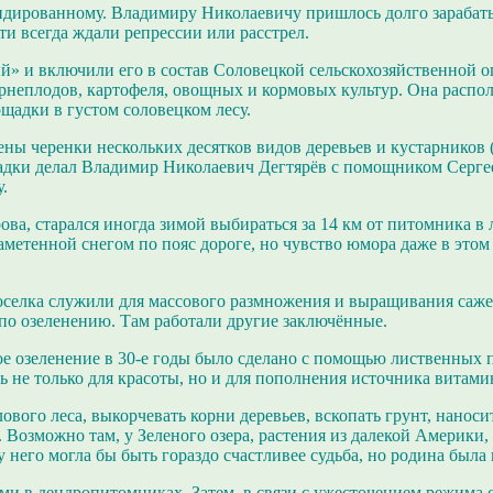
андированному. Владимиру Николаевичу пришлось долго зарабаты
и всегда ждали репрессии или расстрел.
й» и включили его в состав Соловецкой сельскохозяйственной о
рнеплодов, картофеля, овощных и кормовых культур. Она распол
щадки в густом соловецком лесу.
ы черенки нескольких десятков видов деревьев и кустарников (в
адки делал Владимир Николаевич Дегтярёв с помощником
Серге
у.
ова, старался иногда зимой выбираться за 14 км от питомника в
заметенной снегом по пояс дороге, но
чувство юмора даже в этом
поселка служили для массового размножения и выращивания саж
 по озеленению. Там работали другие заключённые.
е озеленение в 30-е годы было сделано с помощью лиственных 
 не только для красоты, но и для пополнения источника витами
вого леса, выкорчевать корни деревьев, вскопать грунт, наноси
 Возможно там, у Зеленого озера, растения из далекой Америки,
у него могла бы быть гораздо счастливее судьба, но родина был
ми в дендропитомниках. Затем, в связи с ужесточением режима 