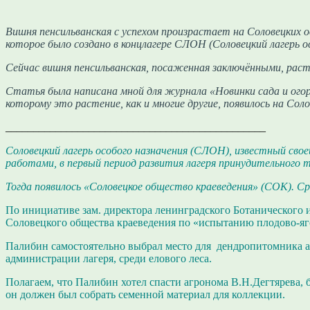
Вишня пенсильванская с успехом произрастает на Соловецких о
которое было создано в концлагере СЛОН (Соловецкий лагерь 
Сейчас вишня пенсильванская, посаженная заключёнными, раст
Статья была написана мной для журнала «Новинки сада и огоро
которому это растение, как и многие другие, появилось на Солов
_______________________________________________
Соловецкий лагерь особого назначения (СЛОН), известный св
работами, в первый период развития лагеря принудительного т
Тогда появилось «Соловецкое общество краеведения» (СОК). 
По инициативе зам. директора ленинградского Ботанического и
Соловецкого общества краеведения по «испытанию плодово-я
Палибин самостоятельно выбрал место для дендропитомника ак
администрации лагеря, среди елового леса.
Полагаем, что Палибин хотел спасти агронома В.Н.Дегтярева, 
он должен был собрать семенной материал для коллекции.