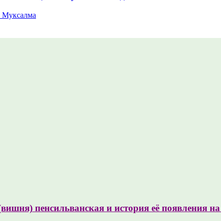
 Муксалма
(вишня) пенсильванская и история её появления н