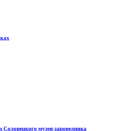
вках
и Соловецкого музея-заповедника