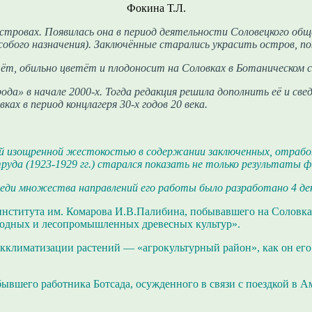
Фокина Т.Л.
стровах. Появилась она в период деятельности Соловецкого общ
особого назначения). Заключённые старались украсить остров, 
ёт, обильно цветёт и плодоносит на Соловках в Ботаническом с
да» в начале 2000-х. Тогда редакция решила дополнить её и све
ках в период концлагеря 30-х годов 20 века.
оей изощренной жестокостью в содержании заключенных, отрабо
руда (1923-1929 гг.) старался показать не только результаты ф
Среди множества направлений его работы было разработано 4 д
нститута им. Комарова И.В.Палибина, побывавшего на Соловках 
годных и лесопромышленных древесных культур».
климатизации растений — «агрокультурный район», как он его н
бывшего работника Ботсада, осужденного в связи с поездкой в А