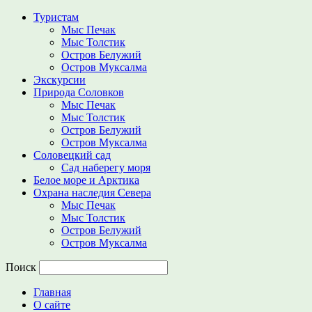
Туристам
Мыс Печак
Мыс Толстик
Остров Белужий
Остров Муксалма
Экскурсии
Природа Соловков
Мыс Печак
Мыс Толстик
Остров Белужий
Остров Муксалма
Соловецкий сад
Сад наберегу моря
Белое море и Арктика
Охрана наследия Севера
Мыс Печак
Мыс Толстик
Остров Белужий
Остров Муксалма
Поиск
Главная
О сайте