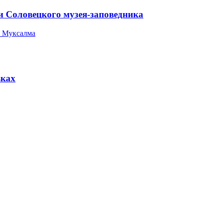
и Соловецкого музея-заповедника
 Муксалма
вках