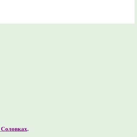
а Соловках
.