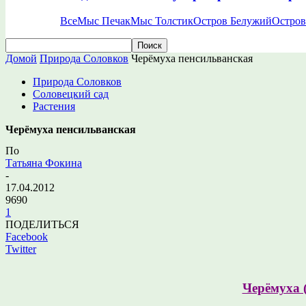
Все
Мыс Печак
Мыс Толстик
Остров Белужий
Остров
Домой
Природа Соловков
Черёмуха пенсильванская
Природа Соловков
Соловецкий сад
Растения
Черёмуха пенсильванская
По
Татьяна Фокина
-
17.04.2012
9690
1
ПОДЕЛИТЬСЯ
Facebook
Twitter
Черёмуха 