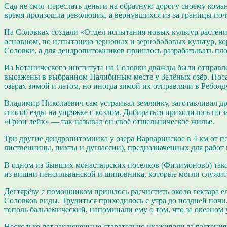
Сад не смог переслать деньги на обратную дорогу своему ком
время произошла революция, а вернувшихся из-за границы почт
На Соловках создали «Отдел испытания новых культур растени
основном, по испытанию зерновых и зернобобовых культур, ко
Соловки, а для дендропитомников пришлось разрабатывать пло
Из Ботанического института на Соловки дважды были отправлен
высажены в выбранном Палибиным месте у Зелёных озёр. Пос
озёрах зимой и летом, но иногда зимой их отправляли в Реболд
Владимир Николаевич сам устраивал землянку, заготавливал др
способ езды на упряжке с козлом. Добираться приходилось по 
«Грюн лейк» — так называл он своё отшельническое жилье.
Три другие дендропитомника у озера Варваринское в 4 км от 
лиственницы, пихты и дуглассии), предназначенных для работ
В одном из бывших монастырских поселков (Филимоново) тако
из вишни пенсильванской и шиповника, которые могли служить
Дегтярёву с помощником пришлось расчистить около гектара ело
Соловков виды. Трудиться приходилось с утра до поздней ночи.
тополь бальзамический, напоминали ему о том, что за океаном 
Несколько лет заключенные старательно ухаживали за растения