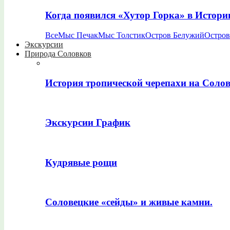
Когда появился «Хутор Горка» в Истори
Все
Мыс Печак
Мыс Толстик
Остров Белужий
Остров
Экскурсии
Природа Соловков
История тропической черепахи на Соло
Экскурсии График
Кудрявые рощи
Соловецкие «сейды» и живые камни.