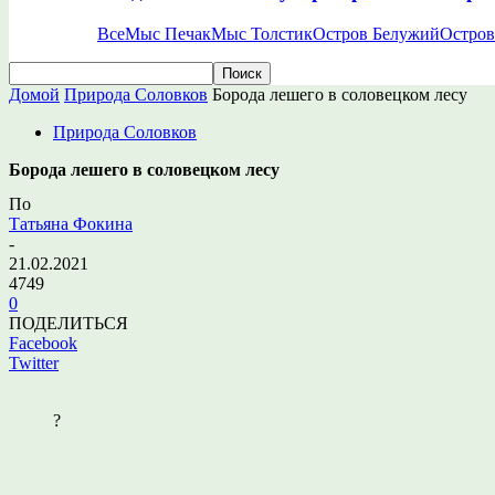
Все
Мыс Печак
Мыс Толстик
Остров Белужий
Остров
Домой
Природа Соловков
Борода лешего в соловецком лесу
Природа Соловков
Борода лешего в соловецком лесу
По
Татьяна Фокина
-
21.02.2021
4749
0
ПОДЕЛИТЬСЯ
Facebook
Twitter
?