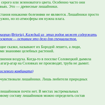
 серого или зеленоватого цвета. Особенно часто они
ревьях. Это — древесные лишайники.
астания никакими болезнями не являются. Лишайники просто
нужно, но из атмосферы им нужна влага.
Бриория (Brioria). Каждый из этих родов может содержать
оскопом — оставим это дело для специалистов.
ие сказки, называют их Бородой лешего, а люди,
ими знаниями целебных растений.
язнения воздуха. Когда-то в поселке Соловецкий дымила
агагр-агар на Соловках не производят, труба не дымит.
ослевого комбината)
о почувствовали лишайники. Лишь любители природных
лишайников почти нет. В местах экстремальных
вому составу лишайников можно определить состав