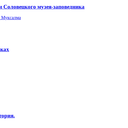
и Соловецкого музея-заповедника
 Муксалма
вках
тория.