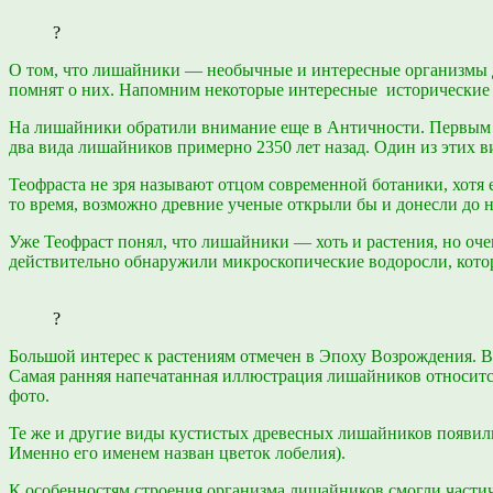
?
О том, что лишайники — необычные и интересные организмы д
помнят о них. Напомним некоторые интересные исторические 
На лишайники обратили внимание еще в Античности. Первым у
два вида лишайников примерно 2350 лет назад. Один из этих в
Теофраста не зря называют отцом современной ботаники, хотя
то время, возможно древние ученые открыли бы и донесли до н
Уже Теофраст понял, что лишайники — хоть и растения, но оче
действительно обнаружили микроскопические водоросли, котор
?
Большой интерес к растениям отмечен в Эпоху Возрождения. В
Самая ранняя напечатанная иллюстрация лишайников относится 
фото.
Те же и другие виды кустистых древесных лишайников появили
Именно его именем назван цветок лобелия).
К особенностям строения организма лишайников смогли частичн