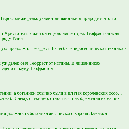
Взрослые же редко узнают лишайники в природе и что-то
 Аристотеля, а жил он ещё до нашей эры. Теофраст описал
 роду Уснея.
орую продолжил Теофраст. Была бы микроскопическая техника в
ак уж далек был Теофраст от истины. В лишайниках
ведено в науку Теофрастом.
стений, а ботаники обычно были в штатах королевских особ…
snea). К нему, очевидно, относятся и изображения на наших
ший должность ботаника английского короля Джеймса 1.
 Валльрот заметил, что в лишайниках встречаются клетки,