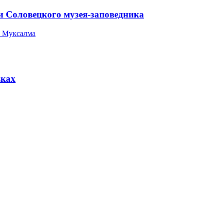
и Соловецкого музея-заповедника
 Муксалма
вках