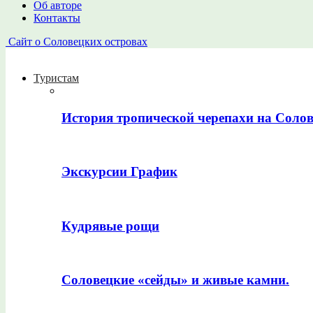
Об авторе
Контакты
Сайт о Соловецких островах
Туристам
История тропической черепахи на Соло
Экскурсии График
Кудрявые рощи
Соловецкие «сейды» и живые камни.