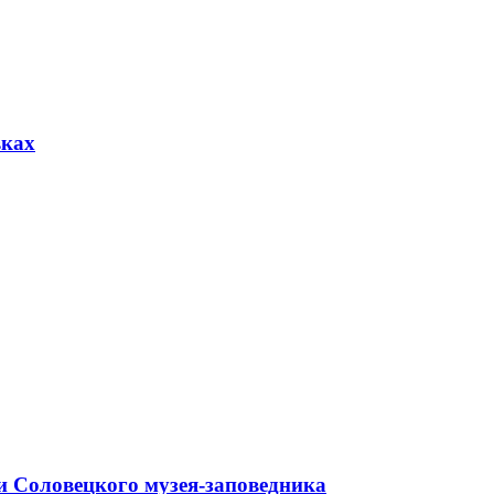
вках
и Соловецкого музея-заповедника