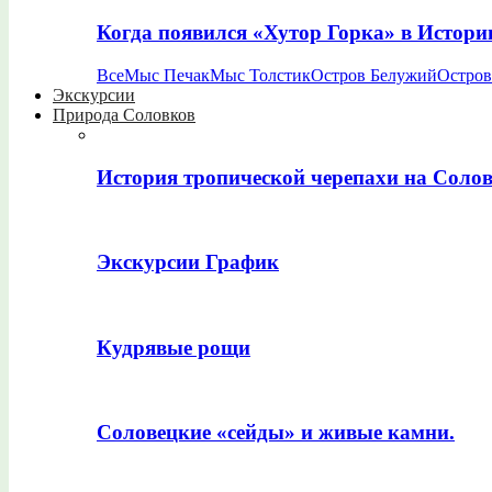
Когда появился «Хутор Горка» в Истори
Все
Мыс Печак
Мыс Толстик
Остров Белужий
Остров
Экскурсии
Природа Соловков
История тропической черепахи на Соло
Экскурсии График
Кудрявые рощи
Соловецкие «сейды» и живые камни.