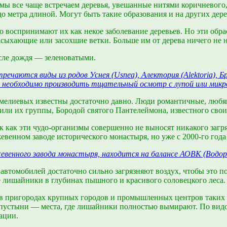
 мы все чаще встречаем деревья, увешанные нитями коричневого,
до метра длиной. Могут быть такие образования и на других де
воспринимают их как некое заболевание деревьев. Но эти обр
асыхающие или засохшие ветки. Больше им от дерева ничего не 
осле дождя — зеленоватыми.
ечаются виды из родов Уснея (Usnea), Алектория (Alektoria), 
ния необходимо производить тщательный осмотр с лупой или микр
мелиевых известны достаточно давно. Люди романтичные, любящ
или их группы, Бородой святого Пантелеймона, известного сво
к как эти чудо-организмы совершенно не выносят никакого загр
венном заводе исторического монастыря, но уже с 2000-го года 
евенного завода монастыря, находится на балансе АОВК (Водор
ы автомобилей достаточно сильно загрязняют воздух, чтобы эт
 лишайники в глубинах пышного и красивого соловецкого леса.
в пригородах крупных городов и промышленных центров таких 
устыни — места, где лишайники полностью вымирают. По видо
ации.