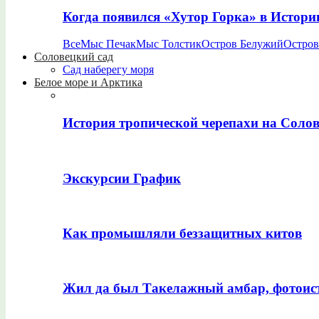
Когда появился «Хутор Горка» в Истори
Все
Мыс Печак
Мыс Толстик
Остров Белужий
Остров
Соловецкий сад
Сад наберегу моря
Белое море и Арктика
История тропической черепахи на Соло
Экскурсии График
Как промышляли беззащитных китов
Жил да был Такелажный амбар, фотоис