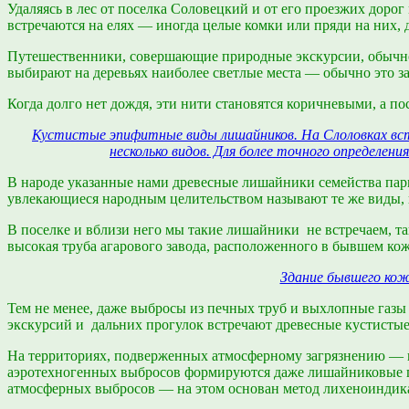
Удаляясь в лес от поселка Соловецкий и от его проезжих дорог
встречаются на елях — иногда целые комки или пряди на них, 
Путешественники, совершающие природные экскурсии, обычно 
выбирают на деревьях наиболее светлые места — обычно это з
Когда долго нет дождя, эти нити становятся коричневыми, а п
Кустистые эпифитные виды лишайников. На Слоловках встр
несколько видов. Для более точного определе
В народе указанные нами древесные лишайники семейства пар
увлекающиеся народным целительством называют те же виды, 
В поселке и вблизи него мы такие лишайники не встречаем, та
высокая труба агарового завода, расположенного в бывшем коже
Здание бывшего кож
Тем не менее, даже выбросы из печных труб и выхлопные газ
экскурсий и дальних прогулок встречают древесные кустистые
На территориях, подверженных атмосферному загрязнению — 
аэротехногенных выбросов формируются даже лишайниковые п
атмосферных выбросов — на этом основан метод лихеноиндик