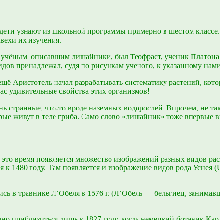
ети узнают из школьной программы примерно в шестом классе. 
вехи их изучения.
чёным, описавшим лишайники, был Теофраст, ученик Платона и
идов принадлежал, судя по рисункам ученого, к указанному нами
 ещё Аристотель начал разрабатывать систематику растений, кот
ас удивительные свойства этих организмов!
нь странные, что-то вроде наземных водорослей. Впрочем, не т
ые живут в теле гриба. Само слово «лишайник» тоже впервые в
 это время появляется множество изображений разных видов ра
к 1480 году. Там появляется и изображение видов рода Уснея (U
сь в травнике Л’Обеля в 1576 г. (Л’Обель — бельгиец, занимав
о приблизиться лишь в 1827 году, когда немецкий ботаник Карл