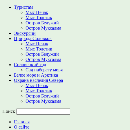
Туристам
Мыс Печак
Мыс Толстик
Остров Белужий
Остров Муксалма
Экскурсии
Природа Соловков
Мыс Печак
Мыс Толстик
Остров Белужий
Остров Муксалма
Соловецкий сад
Сад наберегу моря
Белое море и Арктика
Охрана наследия Севера
Мыс Печак
Мыс Толстик
Остров Белужий
Остров Муксалма
Поиск
Главная
О сайте