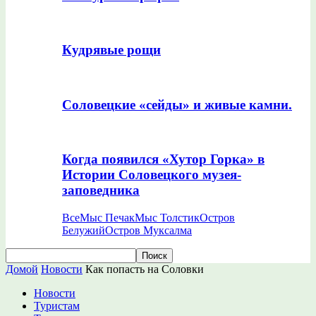
Кудрявые рощи
Соловецкие «сейды» и живые камни.
Когда появился «Хутор Горка» в
Истории Соловецкого музея-
заповедника
Все
Мыс Печак
Мыс Толстик
Остров
Белужий
Остров Муксалма
Домой
Новости
Как попасть на Соловки
Новости
Туристам