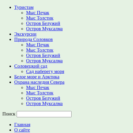
Туристам
Мыс Печак
Мыс Толстик
Остров Белужий
Остров Муксалма
Экскурсии
Природа Соловков
Мыс Печак
Мыс Толстик
Остров Белужий
Остров Муксалма
Соловецкий сад
Сад наберегу моря
Белое море и Арктика
Охрана наследия Севера
Мыс Печак
Мыс Толстик
Остров Белужий
Остров Муксалма
Поиск
Главная
О сайте