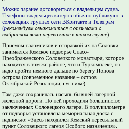
Можно заранее договориться с владельцем судна.
Телефоны владельцев катеров обычно публикуют в
соловецких группах сети ВКонтакте и Телеграм
(
р
екомендуем ознакомиться с отзывами о
выбранном вами перевозчике в таком случае
).
Приёмом паломников и отправкой их на Соловки
занимается Кемское подворье Спасо-
Преображенского Соловецкого монастыря, которое
находится в том же районе, что и Туркомплекс, но
надо пройти немного дальше по берегу Попова
острова (современное название – остров
Октябрьской Революции, см. ниже).
Там даже сохранилась насыпь бывшей лагерной
железной дороги. По ней проходили большинство
заключенных Соловецкого лагеря. В полукилометре
от подворья установлена мемориальная доска с
надписью: «Здесь находился Кемский пересыльный
пункт Соловецкого лагеря Особого назначения».