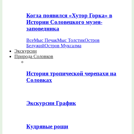
Когда появился «Хутор Горка» в
Истории Соловецкого музея-
заповедника
Все
Мыс Печак
Мыс Толстик
Остров
Белужий
Остров Муксалма
Экскурсии
Природа Соловков
История тропической черепахи на
Соловках
Экскурсии График
Кудрявые рощи