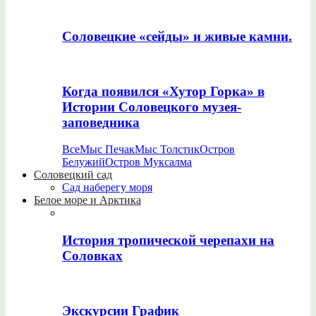
Соловецкие «сейды» и живые камни.
Когда появился «Хутор Горка» в
Истории Соловецкого музея-
заповедника
Все
Мыс Печак
Мыс Толстик
Остров
Белужий
Остров Муксалма
Соловецкий сад
Сад наберегу моря
Белое море и Арктика
История тропической черепахи на
Соловках
Экскурсии График