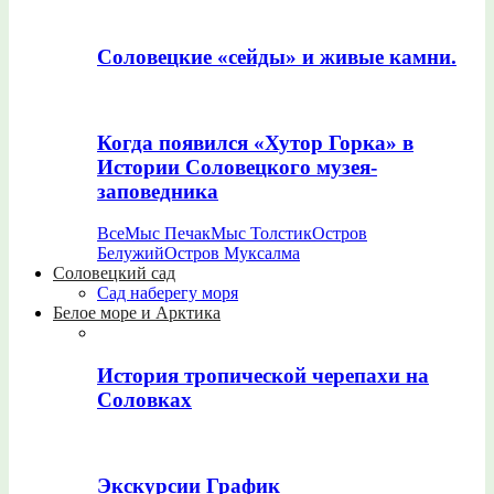
Соловецкие «сейды» и живые камни.
Когда появился «Хутор Горка» в
Истории Соловецкого музея-
заповедника
Все
Мыс Печак
Мыс Толстик
Остров
Белужий
Остров Муксалма
Соловецкий сад
Сад наберегу моря
Белое море и Арктика
История тропической черепахи на
Соловках
Экскурсии График