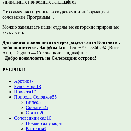
уникальных природных ландшафтов.
Это самая насыщенные экскурсиями и информацией
соловецкие Программы. .
Можно заказывать наши отдельные авторские природные
экскурсии.
Для заказа можно писать через раздел сайта Контакты,
либо пишите:
sevelan@mail.ru
Тел. +79112866234 (Вотс
Апп, Telgram — Соловецкие ландшафты;
Добро пожаловать на Соловецкие острова!
РУБРИКИ
Арктика
7
Белое море
18
Новости
17
Природа Соловков
55
Видео
3
События
25
Статьи
20
Соловецкий сад
16
Новый сад у моря
1
Растения
9