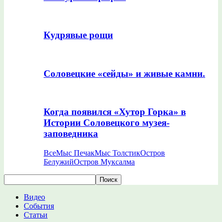
Кудрявые рощи
Соловецкие «сейды» и живые камни.
Когда появился «Хутор Горка» в
Истории Соловецкого музея-
заповедника
Все
Мыс Печак
Мыс Толстик
Остров
Белужий
Остров Муксалма
Видео
События
Статьи