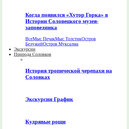
Когда появился «Хутор Горка» в
Истории Соловецкого музея-
заповедника
Все
Мыс Печак
Мыс Толстик
Остров
Белужий
Остров Муксалма
Экскурсии
Природа Соловков
История тропической черепахи на
Соловках
Экскурсии График
Кудрявые рощи