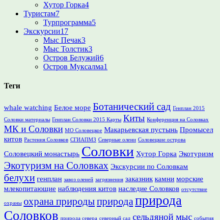
Хутор Горка
4
Туристам
7
Турпрограмма
5
Экскурсии
17
Мыс Печак
3
Мыс Толстик
3
Остров Белужий
6
Остров Муксалма
1
Теги
Ботанический сад
whale watching
Белое море
Генплан 2015
Киты
Соловки материалы
Генплан Соловки 2015 Карты
Конференция на Соловках
МК и Соловки
Макарьевская пустынь
Промысел
МО Соловецкое
китов
Растения Соловков
СГИАПМЗ
Северные олени
Соловецкие острова
Соловки
Соловецкий монастырь
Хутор Горка
Экотуризм
Экотуризм на Соловках
Экскурсии по Соловкам
белухи
генплан
заказник
камни
морские
завоз оленей
загрязнения
млекопитающие
наблюдения китов
наследие Соловков
отсутствие
природа
охрана природы
природа
охраны
Соловков
сельдяной мыс
природа севера
северный сад
события