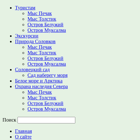
Туристам
Мыс Печак
Мыс Толстик
Остров Белужий
Остров Муксалма
Экскурсии
Природа Соловков
Мыс Печак
Мыс Толстик
Остров Белужий
Остров Муксалма
Соловецкий сад
Сад наберегу моря
Белое море и Арктика
Охрана наследия Севера
Мыс Печак
Мыс Толстик
Остров Белужий
Остров Муксалма
Поиск
Главная
О сайте