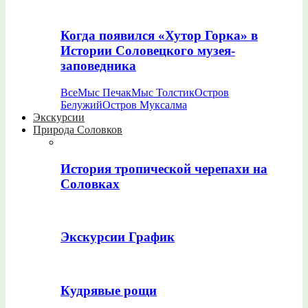
Когда появился «Хутор Горка» в
Истории Соловецкого музея-
заповедника
Все
Мыс Печак
Мыс Толстик
Остров
Белужий
Остров Муксалма
Экскурсии
Природа Соловков
История тропической черепахи на
Соловках
Экскурсии График
Кудрявые рощи