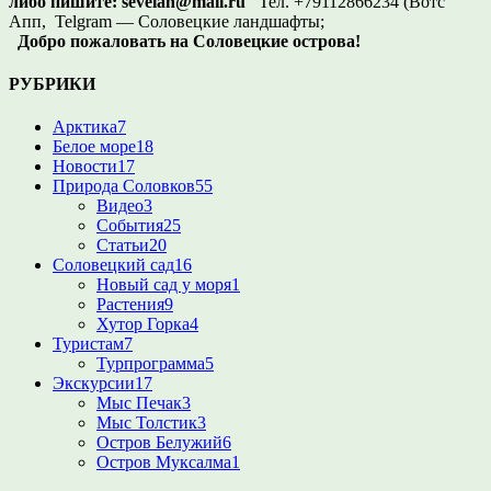
либо пишите:
sevelan@mail.ru
Тел. +79112866234 (Вотс
Апп, Telgram — Соловецкие ландшафты;
Добро пожаловать на Соловецкие острова!
РУБРИКИ
Арктика
7
Белое море
18
Новости
17
Природа Соловков
55
Видео
3
События
25
Статьи
20
Соловецкий сад
16
Новый сад у моря
1
Растения
9
Хутор Горка
4
Туристам
7
Турпрограмма
5
Экскурсии
17
Мыс Печак
3
Мыс Толстик
3
Остров Белужий
6
Остров Муксалма
1