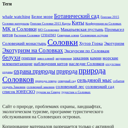
Теги
Ботанический сад
whale watching
Белое море
Генплан 2015
Киты
Соловки материалы
Генплан Соловки 2015 Карты
Конференция на Соловках
МК и Соловки
Макарьевская пустынь
Промысел
МО Соловецкое
китов
Растения Соловков
СГИАПМЗ
Северные олени
Соловецкие острова
Соловки
Соловецкий монастырь
Хутор Горка
Экотуризм
Экотуризм на Соловках
Экскурсии по Соловкам
белухи
генплан
заказник
камни
морские
завоз оленей
загрязнения
млекопитающие
наблюдения китов
наследие Соловков
отсутствие
природа
охрана природы
природа
охраны
Соловков
сельдяной мыс
природа севера
северный сад
события
соловецкий лес
соловецкий сад
создать Заказник
соловецкий заказник
список ЮНЕСКО
туризм на Севере
туристам о Соловках
Сайт о природе, проблемамх охраны, ландшафтах,
экологическом туризме, программе туристического
обслуживания на Соловецких островах.
Копирование материалов разрешается только с активной