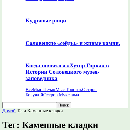
Кудрявые рощи
Соловецкие «сейды» и живые камни.
Когда появился «Хутор Горка» в
Истории Соловецкого музея-
заповедника
Все
Мыс Печак
Мыс Толстик
Остров
Белужий
Остров Муксалма
Домой
Теги
Каменные кладки
Тег: Каменные кладки