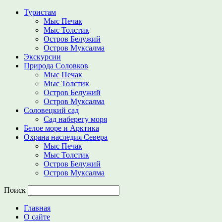
Туристам
Мыс Печак
Мыс Толстик
Остров Белужий
Остров Муксалма
Экскурсии
Природа Соловков
Мыс Печак
Мыс Толстик
Остров Белужий
Остров Муксалма
Соловецкий сад
Сад наберегу моря
Белое море и Арктика
Охрана наследия Севера
Мыс Печак
Мыс Толстик
Остров Белужий
Остров Муксалма
Поиск
Главная
О сайте