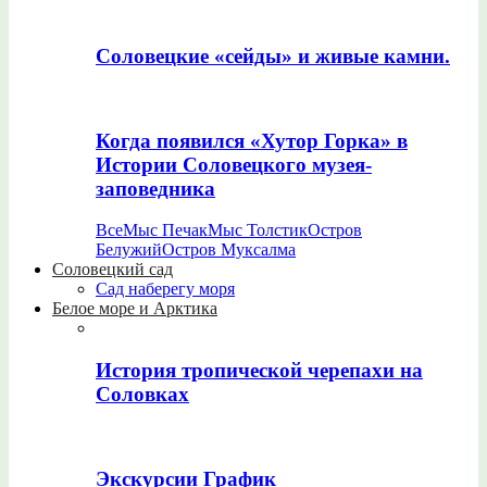
Соловецкие «сейды» и живые камни.
Когда появился «Хутор Горка» в
Истории Соловецкого музея-
заповедника
Все
Мыс Печак
Мыс Толстик
Остров
Белужий
Остров Муксалма
Соловецкий сад
Сад наберегу моря
Белое море и Арктика
История тропической черепахи на
Соловках
Экскурсии График