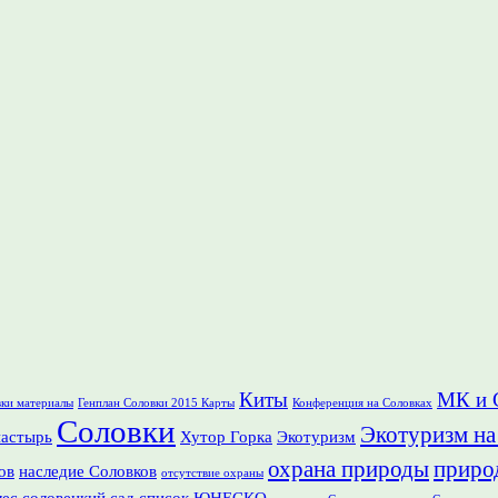
Киты
МК и 
вки материалы
Генплан Соловки 2015 Карты
Конференция на Соловках
Соловки
Экотуризм на
настырь
Хутор Горка
Экотуризм
охрана природы
приро
ов
наследие Соловков
отсутствие охраны
лес
соловецкий сад
список ЮНЕСКО