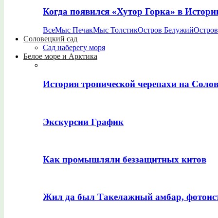
Когда появился «Хутор Горка» в Истори
Все
Мыс Печак
Мыс Толстик
Остров Белужий
Остров
Соловецкий сад
Сад наберегу моря
Белое море и Арктика
История тропической черепахи на Соло
Экскурсии График
Как промышляли беззащитных китов
Жил да был Такелажный амбар, фотоис