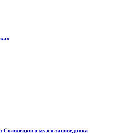
вках
и Соловецкого музея-заповедника