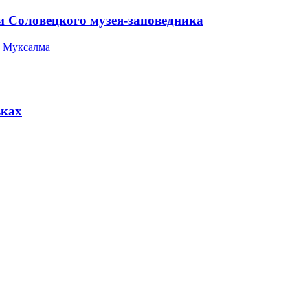
и Соловецкого музея-заповедника
 Муксалма
вках