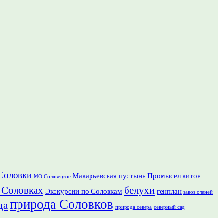
Соловки
Макарьевская пустынь
Промысел китов
МО Соловецкое
 Соловках
белухи
Экскурсии по Соловкам
генплан
завоз оленей
природа Соловков
да
природа севера
северный сад