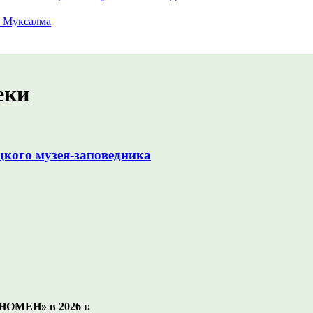
 Муксалма
еки
цкого музея-заповедника
МЕН» в 2026 г.