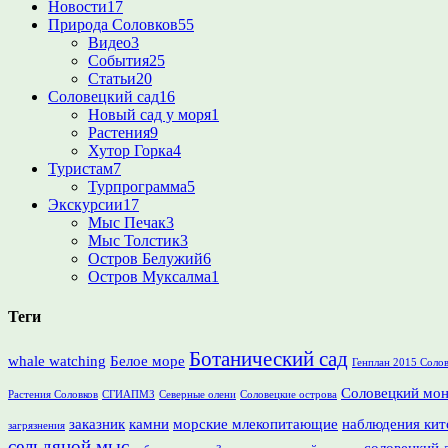
Новости
17
Природа Соловков
55
Видео
3
События
25
Статьи
20
Соловецкий сад
16
Новый сад у моря
1
Растения
9
Хутор Горка
4
Туристам
7
Турпрограмма
5
Экскурсии
17
Мыс Печак
3
Мыс Толстик
3
Остров Белужий
6
Остров Муксалма
1
Теги
Ботанический сад
whale watching
Белое море
Генплан 2015 Соло
Соловецкий мо
Растения Соловков
СГИАПМЗ
Северные олени
Соловецкие острова
заказник
камни
морские млекопитающие
наблюдения кит
загрязнения
сельдяной мыс
соловецкий 