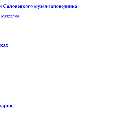
и Соловецкого музея-заповедника
 Муксалма
вках
тория.