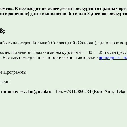
н». В неё входят не менее десяти экскурсий от разных орга
ентировочные) даты выполнения 6-ти или 8-дневной экскур
8;
прибыть на остров Большой Соловецкий (Соловки), где мы вас в
сяч, 8-дневной с дальними экскурсиями — 30 — 35 тысяч (рас
т. Вас ждут ежедневные исторические и авторские
природные эк
е Программы. .
рсии.
о пишите:
sevelan@mail.ru
Тел. +79112866234 (Вотс Апп, Tel