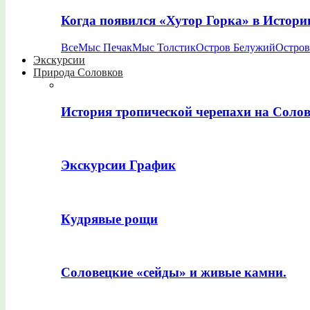
Когда появился «Хутор Горка» в Истори
Все
Мыс Печак
Мыс Толстик
Остров Белужий
Остров
Экскурсии
Природа Соловков
История тропической черепахи на Соло
Экскурсии График
Кудрявые рощи
Соловецкие «сейды» и живые камни.