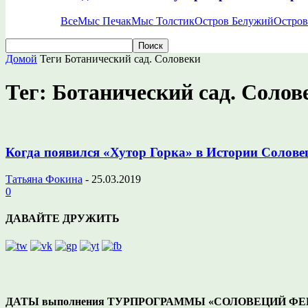
Все
Мыс Печак
Мыс Толстик
Остров Белужий
Остров
Домой
Теги
Ботанический сад. Соловеки
Тег: Ботанический сад. Солов
Когда появился «Хутор Горка» в Истории Солове
Татьяна Фокина
-
25.03.2019
0
ДАВАЙТЕ ДРУЖИТЬ
ДАТЫ выполнения ТУРПРОГРАММЫ «СОЛОВЕЦИЙ ФЕНО