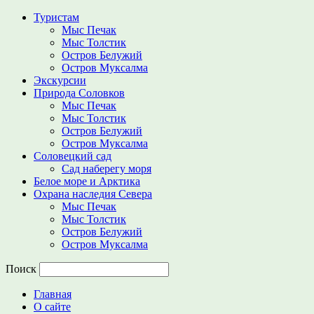
Туристам
Мыс Печак
Мыс Толстик
Остров Белужий
Остров Муксалма
Экскурсии
Природа Соловков
Мыс Печак
Мыс Толстик
Остров Белужий
Остров Муксалма
Соловецкий сад
Сад наберегу моря
Белое море и Арктика
Охрана наследия Севера
Мыс Печак
Мыс Толстик
Остров Белужий
Остров Муксалма
Поиск
Главная
О сайте