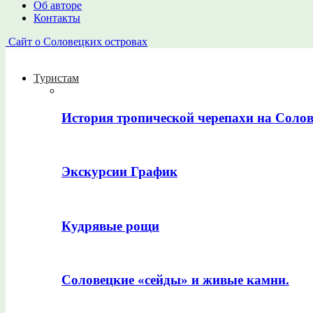
Об авторе
Контакты
Сайт о Соловецких островах
Туристам
История тропической черепахи на Соло
Экскурсии График
Кудрявые рощи
Соловецкие «сейды» и живые камни.